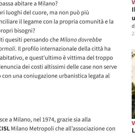
-bassa abitare a Milano?
I
pri luoghi del cuore, ma non può più
u
ciliare il legame con la propria comunità e la
d
propri bisogni?
2
sti quesiti pensando che
Milano dovrebbe
ormali
. Il profilo internazionale della città ha
bitativo, e quest’ultimo è vittima del troppo
nuncia dei costi altissimi delle case non serve
to con una coniugazione urbanistica legata al
ce a Milano, nel 1974, grazie sia alla
CISL
Milano Metropoli che all’associazione con
L