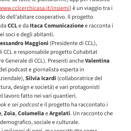
www.cclcerchicasa.it/insiemi
) è un viaggio tra i
o dell’abitare cooperativo. Il progetto
o da
CCL
e da
Itaca Comunicazione
e racconta i
i soci e degli abitanti.
lessandro Maggioni
(Presidente di CCL),
i CCL e responsabile progetto Cohabitat
re Generale di CCL). Presenti anche
Valentina
del podcast e giornalista esperta in
aziendale),
Silvia Icardi
(collaboratrice del
tura, design e società) e vari protagonisti
 lavoro fatto nei vari quantieri.
ook e sei podcast
e il progetto ha raccontato i
e
,
Zoia
,
Columella
e
Argelati
. Un racconto che
, demografico, sociale e culturale.