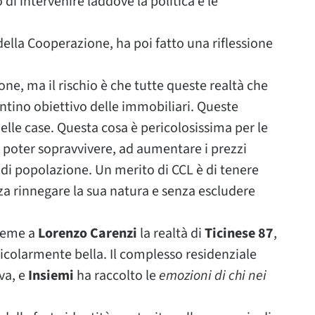
di intervenire laddove la politica e le
 della Cooperazione, ha poi fatto una riflessione
ne, ma il rischio è che tutte queste realtà che
entino obiettivo delle immobiliari. Queste
elle case. Questa cosa è pericolosissima per le
r poter sopravvivere, ad aumentare i prezzi
i popolazione. Un merito di CCL è di tenere
za rinnegare la sua natura e senza escludere
sieme a
Lorenzo Carenzi
la realtà di
Ticinese 87
,
rticolarmente bella. Il complesso residenziale
va, e
Insiemi
ha raccolto le
emozioni di chi nei