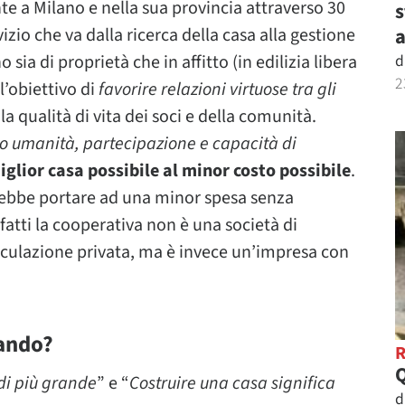
nte a Milano e nella sua provincia attraverso 30
s
izio che va dalla ricerca della casa alla gestione
a
 sia di proprietà che in affitto (in edilizia libera
d
2
l’obiettivo di
favorire relazioni virtuose tra gli
 la qualità di vita dei soci e della comunità.
ro umanità, partecipazione e capacità di
iglior casa possibile al minor costo possibile
.
rebbe portare ad una minor spesa senza
fatti la cooperativa non è una società di
speculazione privata, ma è invece un’impresa con
lando?
di più grande
” e “
Costruire una casa significa
d