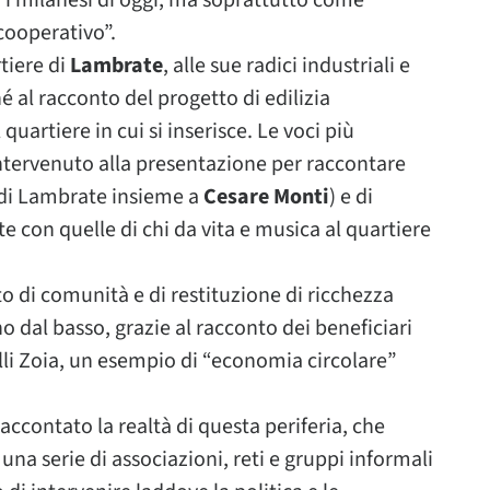
o i milanesi di oggi, ma soprattutto come
 cooperativo”.
tiere di
Lambrate
, alle sue radici industriali e
é al racconto del progetto di edilizia
uartiere in cui si inserisce. Le voci più
ntervenuto alla presentazione per raccontare
a di Lambrate insieme a
Cesare Monti
) e di
te con quelle di chi da vita e musica al quartiere
to di comunità e di restituzione di ricchezza
dal basso, grazie al racconto dei beneficiari
elli Zoia, un esempio di “economia circolare”
accontato la realtà di questa periferia, che
una serie di associazioni, reti e gruppi informali