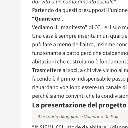
dar vita a un cambiamento sociale
”.
Partendo da questi presupposti l’unione 
“
Quantiere
”.
Vediamo il “manifesto” di CCL e il suo m
Una casa è sempre inserita in un quartie
può fare a meno dell’altro, insieme co
funzionante a patto però che dialoghino tr
abitazioni che costruiamo è fondamentale
Trasmettere ai soci, a chi vive vicino ai n
facendo è il primo indispensabile passo pe
riguardano vogliono essere un canale di
perché siamo convinti che la condivisione
La presentazione del progetto
Alessandro Maggioni e Valentina De Poli
“INSIEMI. CCL, storie da abitare” (disponi