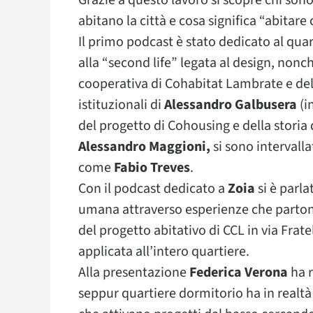
Grazie a questo lavoro si scopre chi son
abitano la città e cosa significa “abitare
Il primo podcast è stato dedicato al quar
alla “second life” legata al design, nonch
cooperativa di Cohabitat Lambrate e del q
istituzionali di
Alessandro Galbusera
(i
del progetto di Cohousing e della stori
Alessandro Maggioni,
si sono intervalla
come
Fabio Treves
.
Con il podcast dedicato a
Zoia
si è parla
umana attraverso esperienze che partono 
del progetto abitativo di CCL in via Frat
applicata all’intero quartiere.
Alla presentazione
Federica Verona
ha r
seppur quartiere dormitorio ha in realtà 