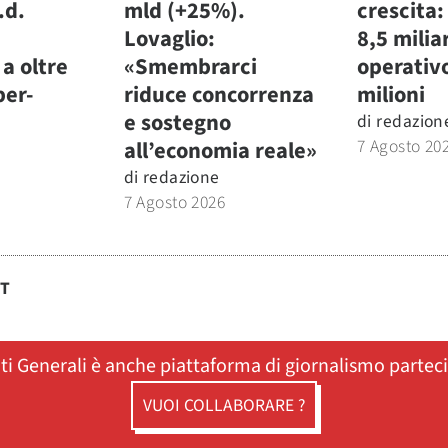
.d.
mld (+25%).
crescita:
Lovaglio:
8,5 miliar
a oltre
«Smembrarci
operativ
per-
riduce concorrenza
milioni
e sostegno
di
redazion
7 Agosto 20
all’economia reale»
di
redazione
7 Agosto 2026
ST
ati Generali è anche piattaforma di giornalismo partec
VUOI COLLABORARE ?