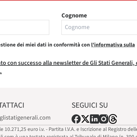
Cognome
estione dei miei dati in conformità con
l'informativa sulla
rato con successo alla newsletter de Gli Stati Generali,
.
TATTACI
SEGUICI SU
glistatigenerali.com
ale 10.271,25 euro i.v. - Partita I.V.A. e Iscrizione al Registro
ali.com è una testata registrata al Tribunale di Milano (n. 300 