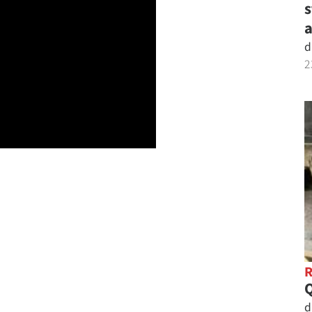
s
a
d
2
d