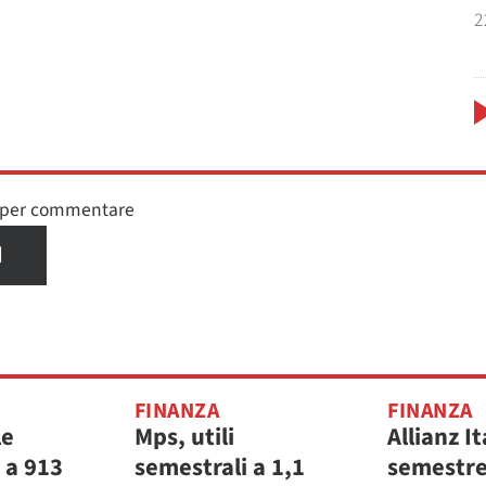
2
n per commentare
I
FINANZA
FINANZA
le
Mps, utili
Allianz It
 a 913
semestrali a 1,1
semestre