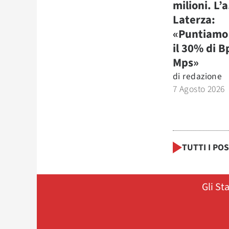
milioni. L’a
Laterza:
«Puntiamo 
il 30% di B
Mps»
di
redazione
7 Agosto 2026
TUTTI I PO
Gli St