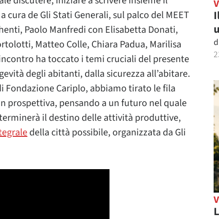
discutere, iniziare a scrivere insieme il
I
a cura de Gli Stati Generali, sul palco del MEET
u
henti, Paolo Manfredi con Elisabetta Donati,
d
rtolotti, Matteo Colle, Chiara Padua, Marilisa
2
incontro ha toccato i temi cruciali del presente
gevità degli abitanti, dalla sicurezza all’abitare.
i Fondazione Cariplo, abbiamo tirato le fila
in prospettiva, pensando a un futuro nel quale
eterminerà il destino delle attività produttive,
tegrale
della città possibile, organizzata da Gli
L