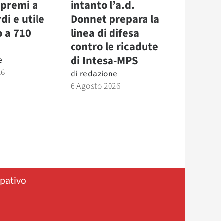
 premi a
intanto l’a.d.
di e utile
Donnet prepara la
o a 710
linea di difesa
contro le ricadute
di Intesa-MPS
e
26
di
redazione
6 Agosto 2026
ipativo