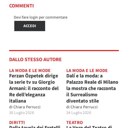
COMMENTI
Devi fare login per commentare
ACCEDI
DALLO STESSO AUTORE
LA MODA E LE MODE
LA MODA E LE MODE
Ferzan Özpetek dirige
Dalí e la moda: a
la serie tv su Giorgio
Palazzo Reale di Milano
Armani: il racconto del
la mostra che racconta
Re dell’eleganza
il Surrealismo
italiana
diventato stile
di
Chiara Perrucci
di
Chiara Perrucci
30 Luglio 2026
24 Luglio 2026
DIRITTI
TEATRO
Dalla tavola dei Fratelli
La Voce del Teatro di