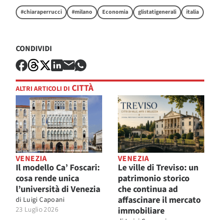
#chiaraperrucci
#milano
Economia
glistatigenerali
italia
CONDIVIDI
CITTÀ
ALTRI ARTICOLI DI
VENEZIA
VENEZIA
Il modello Ca’ Foscari:
Le ville di Treviso: un
cosa rende unica
patrimonio storico
l’università di Venezia
che continua ad
affascinare il mercato
di
Luigi Capoani
23 Luglio 2026
immobiliare