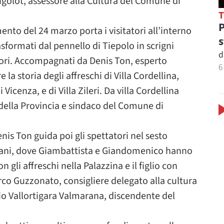
Cigolot, assessore alla Cultura del Comune di
P
ento del 24 marzo porta i visitatori all’interno
s
trasformati dal pennello di Tiepolo in scrigni
d
olori. Accompagnati da Denis Ton, esperto
6
 la storia degli affreschi di Villa Cordellina,
icenza, e di Villa Zileri. Da villa Cordellina
della Provincia e sindaco del Comune di
nis Ton guida poi gli spettatori nel sesto
 Nani, dove Giambattista e Giandomenico hanno
n gli affreschi nella Palazzina e il figlio con
rco Guzzonato, consigliere delegato alla cultura
ulio Vallortigara Valmarana, discendente del