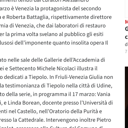
dimenti tenuti dai curatori Alessandro
arzo è Venezia la protagonista del secondo
 e Roberta Battaglia, rispettivamente direttore
emia di Venezia, che dai laboratori di restauro
G
r la prima volta svelano al pubblico gli esiti
usosi dell’imponente quanto insolita opera Il
d
7
to nelle sale delle Gallerie dell’Accademia di
ei e Settecento Michele Nicolaci illustra il
 dedicati a Tiepolo. In Friuli-Venezia Giulia non
 testimonianza di Tiepolo nella città di Udine,
o della serie, in programma il 17 marzo: Vania
i, e Linda Borean, docente presso l’Università di
ti nel Castello, nell’Oratorio della Purità e
resso la Cattedrale. Intervengono inoltre Pietro