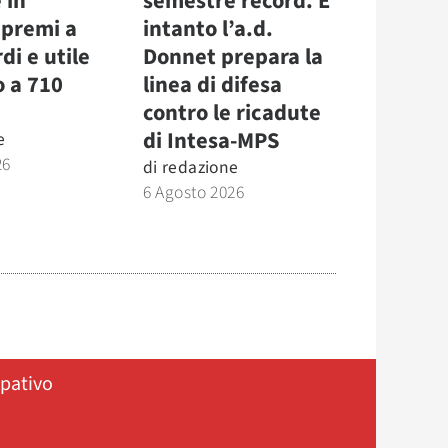
 in
semestre record. E
 premi a
intanto l’a.d.
di e utile
Donnet prepara la
o a 710
linea di difesa
contro le ricadute
di Intesa-MPS
e
26
di
redazione
6 Agosto 2026
ipativo