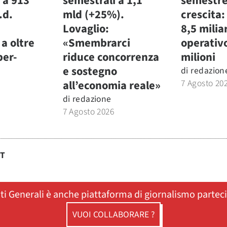
 a 913
semestrali a 1,1
semestre
.d.
mld (+25%).
crescita:
Lovaglio:
8,5 miliar
a oltre
«Smembrarci
operativ
per-
riduce concorrenza
milioni
e sostegno
di
redazion
7 Agosto 20
all’economia reale»
di
redazione
7 Agosto 2026
ST
ati Generali è anche piattaforma di giornalismo partec
VUOI COLLABORARE ?