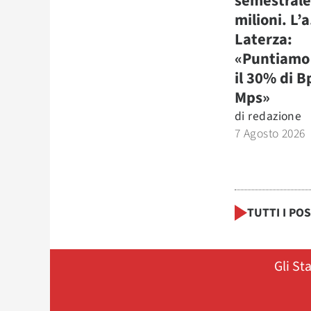
semestrale
milioni. L’a
Laterza:
«Puntiamo 
il 30% di B
Mps»
di
redazione
7 Agosto 2026
TUTTI I PO
Gli St