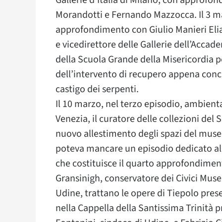
Gallerie d’Italia di Milano, con approfon
Morandotti e Fernando Mazzocca. Il 3 m
approfondimento con Giulio Manieri Elia
e vicedirettore delle Gallerie dell’Accad
della Scuola Grande della Misericordia pe
dell’intervento di recupero appena concl
castigo dei serpenti.
Il 10 marzo, nel terzo episodio, ambienta
Venezia, il curatore delle collezioni del S
nuovo allestimento degli spazi del museo
poteva mancare un episodio dedicato alla
che costituisce il quarto approfondiment
Gransinigh, conservatore dei Civici Muse
Udine, trattano le opere di Tiepolo presen
nella Cappella della Santissima Trinità p