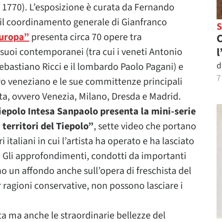
 1770). L’esposizione è curata da Fernando
il coordinamento generale di Gianfranco
Europa”
presenta circa 70 opere tra
C
l
i suoi contemporanei (tra cui i veneti Antonio
d
Sebastiano Ricci e il lombardo Paolo Pagani) e
7
tro veneziano e le sue committenze principali
sta, ovvero Venezia, Milano, Dresda e Madrid.
iepolo Intesa Sanpaolo presenta la mini-serie
 territori del Tiepolo”
, sette video che portano
ri italiani in cui l’artista ha operato e ha lasciato
. Gli approfondimenti, condotti da importanti
rono un affondo anche sull’opera di freschista del
r ragioni conservative, non possono lasciare i
ta ma anche le straordinarie bellezze del