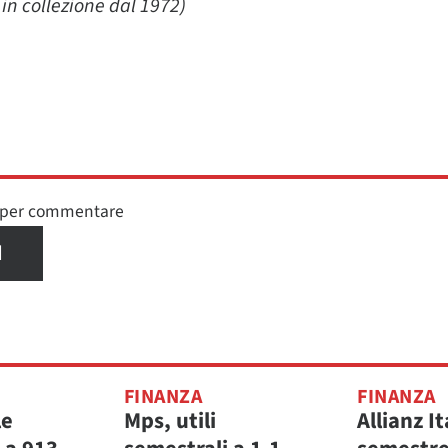
 in collezione dal 1972)
n per commentare
I
FINANZA
FINANZA
le
Mps, utili
Allianz It