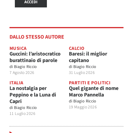
ACCEDI
DALLO STESSO AUTORE
MUSICA
CALCIO
Guccini: l’aristocratico
Baresi: il miglior
burattinaio di parole
capitano
di
Biagio Riccio
di
Biagio Riccio
7 Agosto 2026
31 Luglio 2026
ITALIA
PARTITI E POLITICI
La nostalgia per
Quel gigante di nome
Peppino e la Luna di
Marco Pannella
Capri
di
Biagio Riccio
19 Maggio 2026
di
Biagio Riccio
11 Luglio 2026