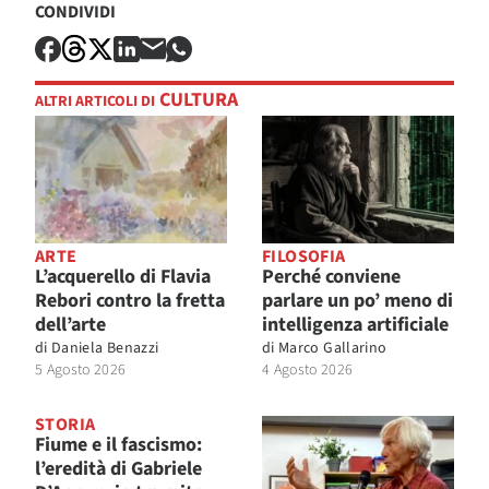
CONDIVIDI
CULTURA
ALTRI ARTICOLI DI
ARTE
FILOSOFIA
L’acquerello di Flavia
Perché conviene
Rebori contro la fretta
parlare un po’ meno di
dell’arte
intelligenza artificiale
di
Daniela Benazzi
di
Marco Gallarino
5 Agosto 2026
4 Agosto 2026
STORIA
Fiume e il fascismo:
l’eredità di Gabriele