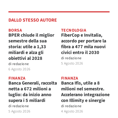
DALLO STESSO AUTORE
BORSA
TECNOLOGIA
BPER chiude il miglior
FiberCop e Invitalia,
semestre della sua
accordo per portare la
storia: utile a 1,33
fibra a 477 mila nuovi
miliardi e alza gli
civici entro il 2030
obiettivi al 2028
di
redazione
5 Agosto 2026
di
redazione
6 Agosto 2026
FINANZA
FINANZA
Banca Generali, raccolta
Banca Ifis, utile a 8
netta a 672 milioni a
milioni nel semestre.
luglio: da inizio anno
Accelerano integrazione
supera i 5 miliardi
con Illimity e sinergie
di
redazione
di
redazione
5 Agosto 2026
4 Agosto 2026