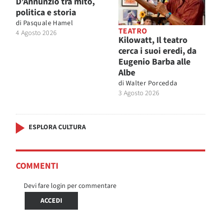
D’Annunzio tra mito,
politica e storia
di
Pasquale Hamel
TEATRO
4 Agosto 2026
Kilowatt, Il teatro
cerca i suoi eredi, da
Eugenio Barba alle
Albe
di
Walter Porcedda
3 Agosto 2026
ESPLORA CULTURA
COMMENTI
Devi fare login per commentare
ACCEDI