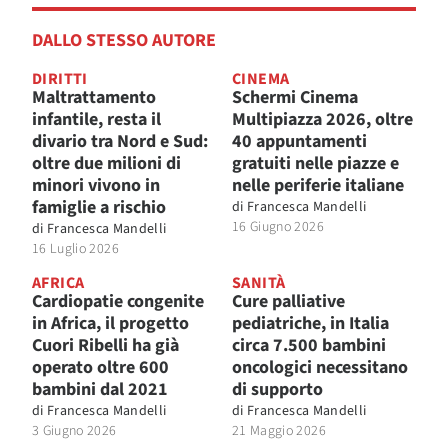
DALLO STESSO AUTORE
DIRITTI
CINEMA
Maltrattamento
Schermi Cinema
infantile, resta il
Multipiazza 2026, oltre
divario tra Nord e Sud:
40 appuntamenti
oltre due milioni di
gratuiti nelle piazze e
minori vivono in
nelle periferie italiane
famiglie a rischio
di
Francesca Mandelli
16 Giugno 2026
di
Francesca Mandelli
16 Luglio 2026
AFRICA
SANITÀ
Cardiopatie congenite
Cure palliative
in Africa, il progetto
pediatriche, in Italia
Cuori Ribelli ha già
circa 7.500 bambini
operato oltre 600
oncologici necessitano
bambini dal 2021
di supporto
di
Francesca Mandelli
di
Francesca Mandelli
3 Giugno 2026
21 Maggio 2026