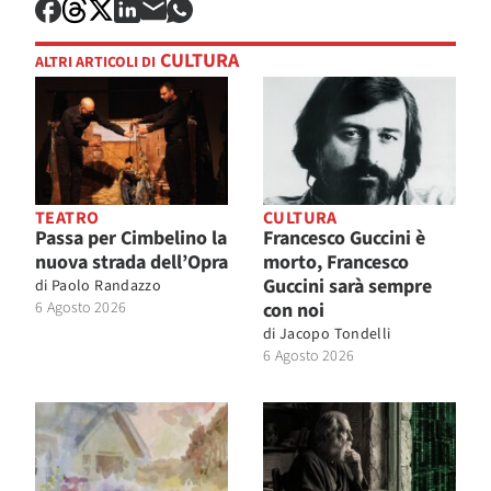
CULTURA
ALTRI ARTICOLI DI
TEATRO
CULTURA
Passa per Cimbelino la
Francesco Guccini è
nuova strada dell’Opra
morto, Francesco
Guccini sarà sempre
di
Paolo Randazzo
6 Agosto 2026
con noi
di
Jacopo Tondelli
6 Agosto 2026