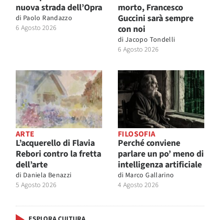
nuova strada dell’Opra
morto, Francesco
Guccini sarà sempre
di
Paolo Randazzo
6 Agosto 2026
con noi
di
Jacopo Tondelli
6 Agosto 2026
ARTE
FILOSOFIA
L’acquerello di Flavia
Perché conviene
Rebori contro la fretta
parlare un po’ meno di
dell’arte
intelligenza artificiale
di
Daniela Benazzi
di
Marco Gallarino
5 Agosto 2026
4 Agosto 2026
ESPLORA CULTURA