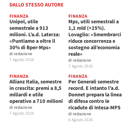
DALLO STESSO AUTORE
FINANZA
FINANZA
Unipol, utile
Mps, utili semestrali a
semestrale a 913
1,1 mld (+25%).
milioni. L’a.d. Laterza:
Lovaglio: «Smembrarci
«Puntiamo a oltre il
riduce concorrenza e
30% di Bper-Mps»
sostegno all’economia
reale»
di
redazione
7 Agosto 2026
di
redazione
7 Agosto 2026
FINANZA
FINANZA
Allianz Italia, semestre
Per Generali semestre
in crescita: premi a 8,5
record. E intanto l’a.d.
miliardi e utile
Donnet prepara la linea
operativo a 710 milioni
di difesa contro le
ricadute di Intesa-MPS
di
redazione
7 Agosto 2026
di
redazione
6 Agosto 2026