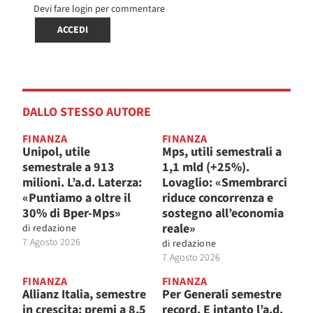
Devi fare login per commentare
ACCEDI
DALLO STESSO AUTORE
FINANZA
FINANZA
Unipol, utile
Mps, utili semestrali a
semestrale a 913
1,1 mld (+25%).
milioni. L’a.d. Laterza:
Lovaglio: «Smembrarci
«Puntiamo a oltre il
riduce concorrenza e
30% di Bper-Mps»
sostegno all’economia
reale»
di
redazione
7 Agosto 2026
di
redazione
7 Agosto 2026
FINANZA
FINANZA
Allianz Italia, semestre
Per Generali semestre
in crescita: premi a 8,5
record. E intanto l’a.d.