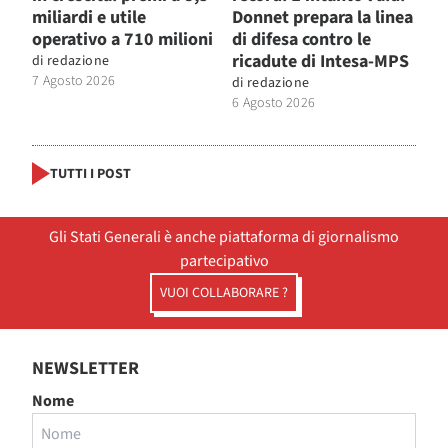
miliardi e utile
Donnet prepara la linea
operativo a 710 milioni
di difesa contro le
ricadute di Intesa-MPS
di
redazione
7 Agosto 2026
di
redazione
6 Agosto 2026
TUTTI I POST
Gli Stati Generali è anche piattaforma di giornalismo
partecipativo
VUOI COLLABORARE ?
NEWSLETTER
Nome