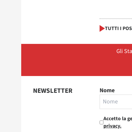
TUTTI I PO
Gli St
NEWSLETTER
Nome
Accetto la g
privacy.