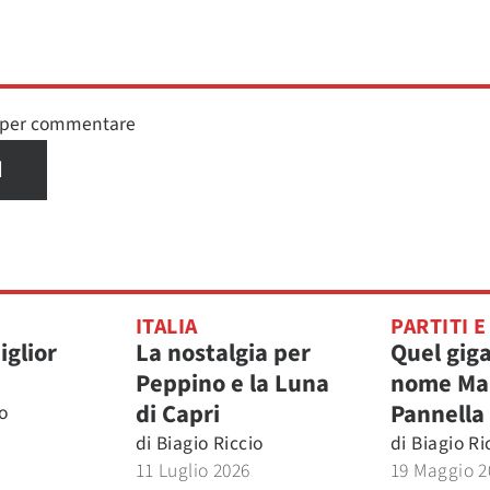
n per commentare
I
ITALIA
PARTITI E
iglior
La nostalgia per
Quel giga
Peppino e la Luna
nome Ma
di Capri
Pannella
o
di
Biagio Riccio
di
Biagio Ri
11 Luglio 2026
19 Maggio 2