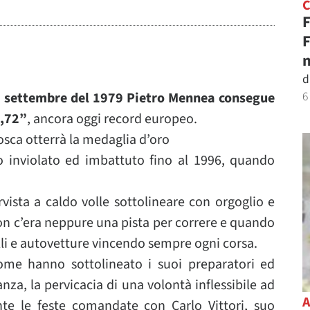
F
F
n
d
6
2 settembre del 1979 Pietro Mennea consegue
9,72”
, ancora oggi record europeo.
osca otterrà la medaglia d’oro
to inviolato ed imbattuto fino al 1996, quando
vista a caldo volle sottolineare con orgoglio e
n c’era neppure una pista per correre e quando
lli e autovetture vincendo sempre ogni corsa.
me hanno sottolineato i suoi preparatori ed
anza, la pervicacia di una volontà inflessibile ad
nte le feste comandate con Carlo Vittori, suo