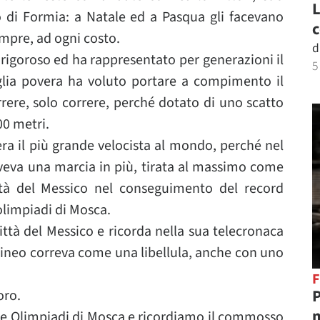
L
 di Formia: a Natale ed a Pasqua gli facevano
c
mpre, ad ogni costo.
d
rigoroso ed ha rappresentato per generazioni il
5
lia povera ha voluto portare a compimento il
orrere, solo correre, perché dotato di uno scatto
00 metri.
era il più grande velocista al mondo, perché nel
aveva una marcia in più, tirata al massimo come
ttà del Messico nel conseguimento del record
olimpiadi di Mosca.
ittà del Messico e ricorda nella sua telecronaca
lineo correva come una libellula, anche con uno
F
P
oro.
m
lle Olimpiadi di Mosca e ricordiamo il commosso