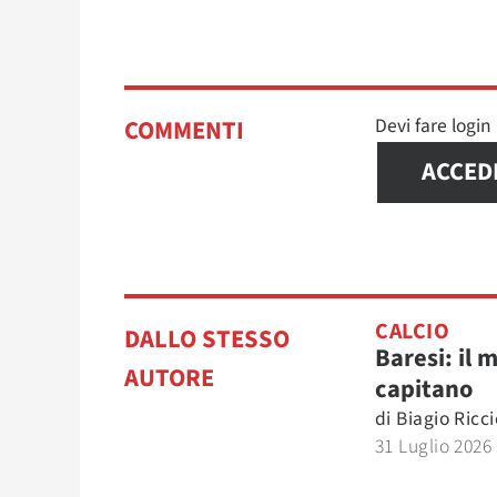
Devi fare logi
COMMENTI
ACCED
CALCIO
DALLO STESSO
Baresi: il m
AUTORE
capitano
di
Biagio Ricci
31 Luglio 2026