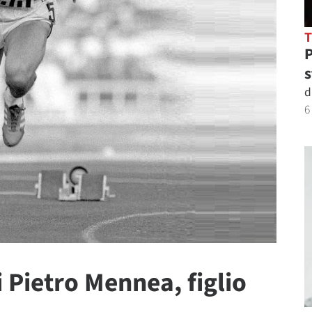
P
s
d
6
i Pietro Mennea, figlio