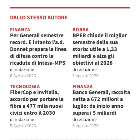
DALLO STESSO AUTORE
FINANZA
BORSA
Per Generali semestre
BPER chiude il miglior
record. E intanto l’a.d.
semestre della sua
Donnet prepara la linea
storia: utile a 1,33
di difesa contro le
miliardi e alza gli
ricadute di Intesa-MPS
obiettivi al 2028
di
redazione
di
redazione
6 Agosto 2026
6 Agosto 2026
TECNOLOGIA
FINANZA
FiberCop e Invitalia,
Banca Generali, raccolta
accordo per portare la
netta a 672 milioni a
fibra a 477 mila nuovi
luglio: da inizio anno
civici entro il 2030
supera i 5 miliardi
di
redazione
di
redazione
5 Agosto 2026
5 Agosto 2026