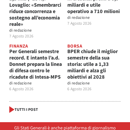
Lovaglio: «Smembrarci
miliardi e utile
riduce concorrenza e
operativo a 710 milioni
sostegno all’economia
di
redazione
reale»
7 Agosto 2026
di
redazione
7 Agosto 2026
FINANZA
BORSA
Per Generali semestre
BPER chiude il miglior
record. E intanto l’a.d.
semestre della sua
Donnet prepara la linea
storia: utile a 1,33
di difesa contro le
miliardi e alza gli
ricadute di Intesa-MPS
obiettivi al 2028
di
redazione
di
redazione
6 Agosto 2026
6 Agosto 2026
TUTTI I POST
Gli Stati Generali è anche piattaforma di giornalismo