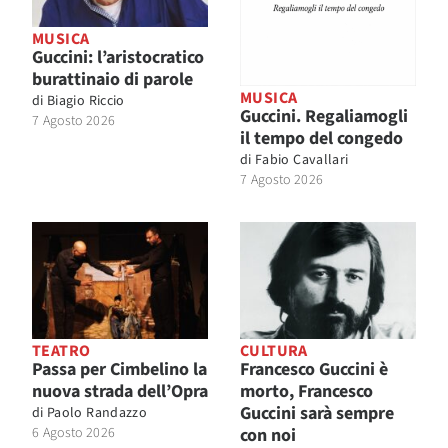
MUSICA
Guccini: l’aristocratico
burattinaio di parole
MUSICA
di
Biagio Riccio
Guccini. Regaliamogli
7 Agosto 2026
il tempo del congedo
di
Fabio Cavallari
7 Agosto 2026
TEATRO
CULTURA
Passa per Cimbelino la
Francesco Guccini è
nuova strada dell’Opra
morto, Francesco
Guccini sarà sempre
di
Paolo Randazzo
6 Agosto 2026
con noi