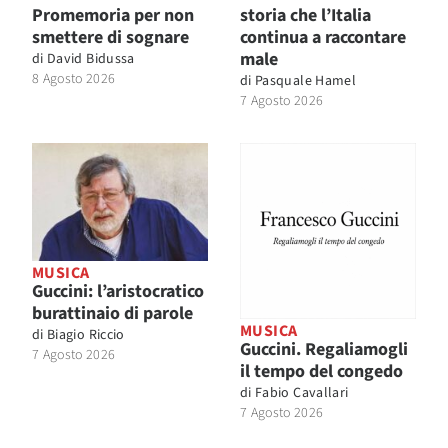
Promemoria per non
storia che l’Italia
smettere di sognare
continua a raccontare
male
di
David Bidussa
8 Agosto 2026
di
Pasquale Hamel
7 Agosto 2026
MUSICA
Guccini: l’aristocratico
burattinaio di parole
MUSICA
di
Biagio Riccio
Guccini. Regaliamogli
7 Agosto 2026
il tempo del congedo
di
Fabio Cavallari
7 Agosto 2026