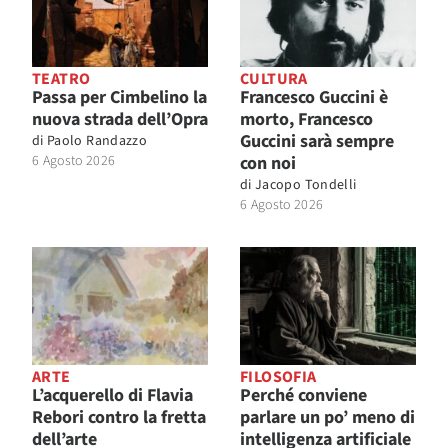
TEATRO
CULTURA
Passa per Cimbelino la
Francesco Guccini è
nuova strada dell’Opra
morto, Francesco
Guccini sarà sempre
di
Paolo Randazzo
6 Agosto 2026
con noi
di
Jacopo Tondelli
6 Agosto 2026
ARTE
FILOSOFIA
L’acquerello di Flavia
Perché conviene
Rebori contro la fretta
parlare un po’ meno di
dell’arte
intelligenza artificiale