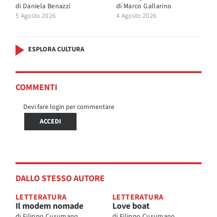
di
Daniela Benazzi
di
Marco Gallarino
5 Agosto 2026
4 Agosto 2026
ESPLORA CULTURA
COMMENTI
Devi fare login per commentare
ACCEDI
DALLO STESSO AUTORE
LETTERATURA
LETTERATURA
Il modem nomade
Love boat
di
Filippo Cusumano
di
Filippo Cusumano