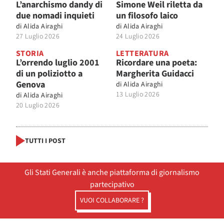
L’anarchismo dandy di
Simone Weil riletta da
due nomadi inquieti
un filosofo laico
di
Alida Airaghi
di
Alida Airaghi
27 Luglio 2026
24 Luglio 2026
STORIA
LETTERATURA
L’orrendo luglio 2001
Ricordare una poeta:
di un poliziotto a
Margherita Guidacci
Genova
di
Alida Airaghi
13 Luglio 2026
di
Alida Airaghi
20 Luglio 2026
TUTTI I POST
Gli Stati Generali è anche piattaforma di giornalismo
partecipativo
VUOI COLLABORARE ?