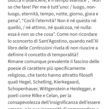
blocca il bilanciere, e il tempo svanisce”, “Non
so che fare! Per me è tutt’uno: / luogo, non-
luogo, eternità, tempo, notte, giorno, gioia e
pena”, “Cos’è l’eternità? Non è né questo né
quello, / né attimo, né qualcosa, né nulla:
essa è non so che cosa”. Come non ricordare
lo sconcerto di Sant’Agostino, quando nell’XI
libro delle
Confessioni
rivela di non riuscire a
definire il concetto di temporalità?
Rimane comunque prevalente il fascino delle
poesie di carattere più specificamente
religioso, che tanto hanno attratto filosofi
quali Hegel, Schelling, Kierkegaard,
Schopenhauer, Wittgenstein e Heidegger, e
poeti come Rilke e Celan, per la
consapevolezza dell’insignificanza dell’essere