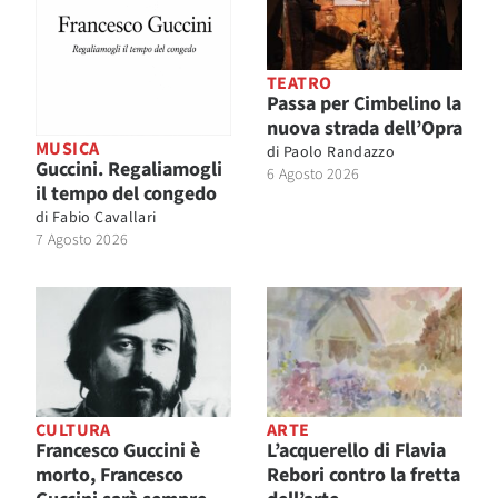
TEATRO
Passa per Cimbelino la
nuova strada dell’Opra
MUSICA
di
Paolo Randazzo
Guccini. Regaliamogli
6 Agosto 2026
il tempo del congedo
di
Fabio Cavallari
7 Agosto 2026
CULTURA
ARTE
Francesco Guccini è
L’acquerello di Flavia
morto, Francesco
Rebori contro la fretta