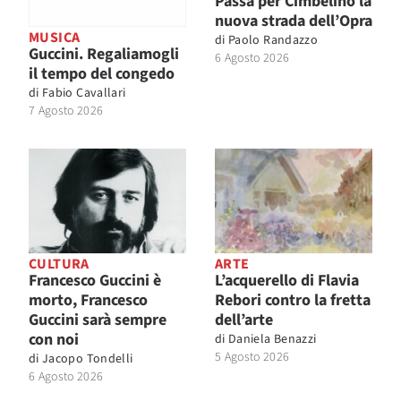
Passa per Cimbelino la
nuova strada dell’Opra
MUSICA
di
Paolo Randazzo
Guccini. Regaliamogli
6 Agosto 2026
il tempo del congedo
di
Fabio Cavallari
7 Agosto 2026
CULTURA
ARTE
Francesco Guccini è
L’acquerello di Flavia
morto, Francesco
Rebori contro la fretta
Guccini sarà sempre
dell’arte
con noi
di
Daniela Benazzi
5 Agosto 2026
di
Jacopo Tondelli
6 Agosto 2026