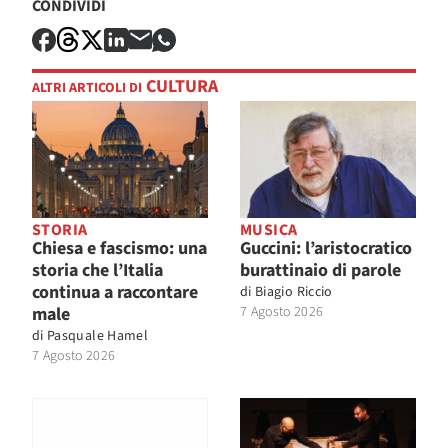
CONDIVIDI
CULTURA
ALTRI ARTICOLI DI
STORIA
MUSICA
Chiesa e fascismo: una
Guccini: l’aristocratico
storia che l’Italia
burattinaio di parole
continua a raccontare
di
Biagio Riccio
male
7 Agosto 2026
di
Pasquale Hamel
7 Agosto 2026