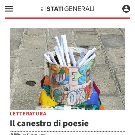
LETTERATURA
Il canestro di poesie
di
Filippo Cusumano