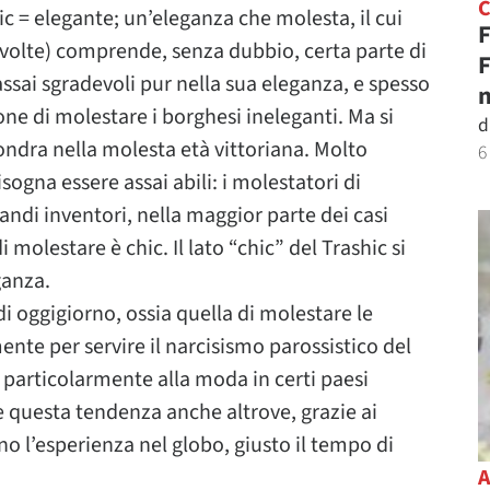
Chic = elegante; un’eleganza che molesta, il cui
F
a volte) comprende, senza dubbio, certa parte di
F
sai sgradevoli pur nella sua eleganza, e spesso
n
one di molestare i borghesi ineleganti. Ma si
d
ondra nella molesta età vittoriana. Molto
6
sogna essere assai abili: i molestatori di
randi inventori, nella maggior parte dei casi
molestare è chic. Il lato “chic” del Trashic si
ganza.
i oggigiorno, ossia quella di molestare le
nte per servire il narcisismo parossistico del
particolarmente alla moda in certi paesi
 questa tendenza anche altrove, grazie ai
 l’esperienza nel globo, giusto il tempo di