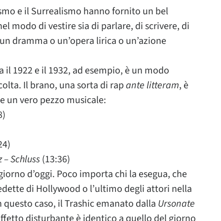
smo e il Surrealismo hanno fornito un bel
el modo di vestire sia di parlare, di scrivere, di
 un dramma o un’opera lirica o un’azione
ra il 1922 e il 1932, ad esempio, è un modo
olta. Il brano, una sorta di rap
ante litteram
, è
e un vero pezzo musicale:
8)
24)
z – Schluss
(13:36)
giorno d’oggi. Poco importa chi la esegua, che
edette di Hollywood o l’ultimo degli attori nella
n questo caso, il Trashic emanato dalla
Ursonate
effetto disturbante è identico a quello del giorno