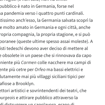
 pubblico è nato in Germania, forse nel
 pandemia verso i quattro punti cardinali.
tissimo anch’esso, la Germania salvata scoprì la
re molto amato in Germania e ogni città, anche
ropria compagnia, la propria stagione, e si può
mporanee (queste ultime spesso assai moleste). A
isti tedeschi devono aver deciso di mettere al
te obsolete in un paese che si rinnovava da capo
 niente più
Carmen
colle nacchere ma campi di
iente più cetre per
Orfeo
ma bassi elettrici e
tamente mai più villaggi siciliani tipici per
afiose a Brooklyn.
ettori artistici e sovrintendenti dei teatri, che
ourgeois
e attirare pubblico attraverso la
di distruggere un capolavoro, erano di