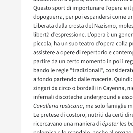
Questo sport di importunare l’opera e il
dopoguerra, per poi espandersi come una
Liberata dalla crosta del Nazismo, moles
libertà d’espressione. L’opera è un gene
piccola, ha un suo teatro d’opera colla p
assistere a opere di repertorio e conte
partire da un certo momento in poi i reg
bando le regie “tradizionali”, considera
a fondo partendo dalle macerie. Quindi:
zingari da circo o bordelli in Cayenna, n
infernali discoteche underground e assolu
Cavalleria rusticana
, ma solo famiglie m
Le pretese di costoro, nutriti da certi dir
ricercavano una maniera di
épater les b
polemica e lo scandalo, anche al prezzo 