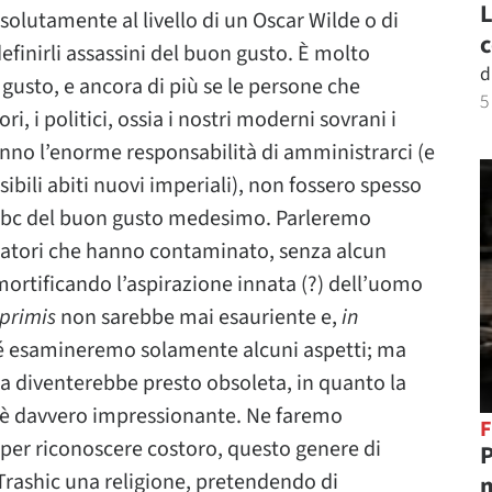
L
olutamente al livello di un Oscar Wilde o di
c
inirli assassini del buon gusto. È molto
d
 gusto, e ancora di più se le persone che
5
ri, i politici, ossia i nostri moderni sovrani i
hanno l’enorme responsabilità di amministrarci (e
isibili abiti nuovi imperiali), non fossero spesso
’abc del buon gusto medesimo. Parleremo
statori che hanno contaminato, senza alcun
, mortificando l’aspirazione innata (?) dell’uomo
 primis
non sarebbe mai esauriente e,
in
é esamineremo solamente alcuni aspetti; ma
sta diventerebbe presto obsoleta, in quanto la
ic è davvero impressionante. Ne faremo
F
per riconoscere costoro, questo genere di
P
Trashic una religione, pretendendo di
m