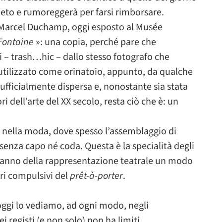
uieto e rumoreggerà per farsi rimborsare.
i Marcel Duchamp, oggi esposto al Musée
Fontaine
»: una copia, perché pare che
iuti – trash…hic – dallo stesso fotografo che
 utilizzato come orinatoio, appunto, da qualche
 ufficialmente dispersa e, nonostante sia stata
dell’arte del XX secolo, resta ciò che è: un
te, nella moda, dove spesso l’assemblaggio di
senza capo né coda. Questa è la specialità degli
e fanno della rappresentazione teatrale un modo
ori compulsivi del
prêt-à-porter
.
i oggi lo vediamo, ad ogni modo, negli
i registi (e non solo) non ha limiti.