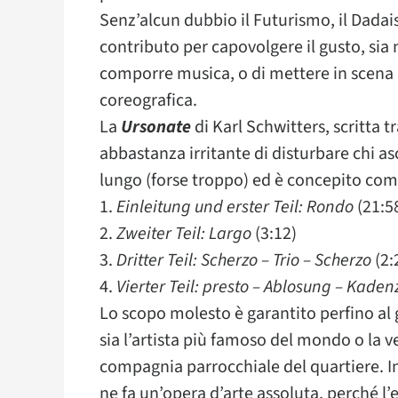
Senz’alcun dubbio il Futurismo, il Dadai
contributo per capovolgere il gusto, sia n
comporre musica, o di mettere in scena
coreografica.
La
Ursonate
di Karl Schwitters, scritta t
abbastanza irritante di disturbare chi asc
lungo (forse troppo) ed è concepito com
1.
Einleitung und erster Teil: Rondo
(21:5
2.
Zweiter Teil: Largo
(3:12)
3.
Dritter Teil: Scherzo – Trio – Scherzo
(2:
4.
Vierter Teil: presto – Ablosung – Kaden
Lo scopo molesto è garantito perfino al 
sia l’artista più famoso del mondo o la v
compagnia parrocchiale del quartiere. I
ne fa un’opera d’arte assoluta, perché l’