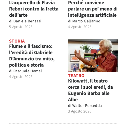
L’acquerello di Flavia
Perché conviene
Rebori contro la fretta
parlare un po’ meno di
dell’arte
intelligenza artificiale
di
Daniela Benazzi
di
Marco Gallarino
5 Agosto 2026
4 Agosto 2026
STORIA
Fiume e il fascismo:
l’eredità di Gabriele
D’Annunzio tra mito,
politica e storia
di
Pasquale Hamel
TEATRO
4 Agosto 2026
Kilowatt, Il teatro
cerca i suoi eredi, da
Eugenio Barba alle
Albe
di
Walter Porcedda
3 Agosto 2026