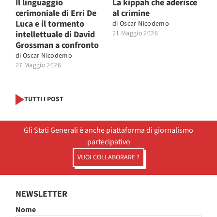
Il linguaggio
La kippah che aderisce
cerimoniale di Erri De
al crimine
Luca e il tormento
di
Oscar Nicodemo
intellettuale di David
21 Maggio 2026
Grossman a confronto
di
Oscar Nicodemo
27 Maggio 2026
TUTTI I POST
Gli Stati Generali è anche piattaforma di giornalismo
partecipativo
VUOI COLLABORARE ?
NEWSLETTER
Nome