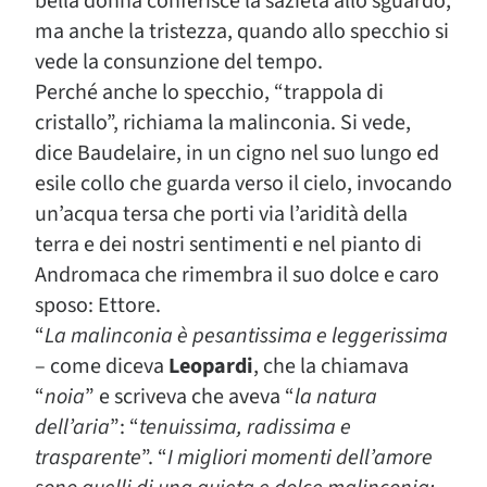
bella donna conferisce la sazietà allo sguardo,
ma anche la tristezza, quando allo specchio si
vede la consunzione del tempo.
Perché anche lo specchio, “trappola di
cristallo”, richiama la malinconia. Si vede,
dice Baudelaire, in un cigno nel suo lungo ed
esile collo che guarda verso il cielo, invocando
un’acqua tersa che porti via l’aridità della
terra e dei nostri sentimenti e nel pianto di
Andromaca che rimembra il suo dolce e caro
sposo: Ettore.
“
La malinconia è pesantissima e leggerissima
– come diceva
Leopardi
, che la chiamava
“
noia
” e scriveva che aveva “
la natura
dell’aria
”: “
tenuissima, radissima e
trasparente
”. “
I migliori momenti dell’amore