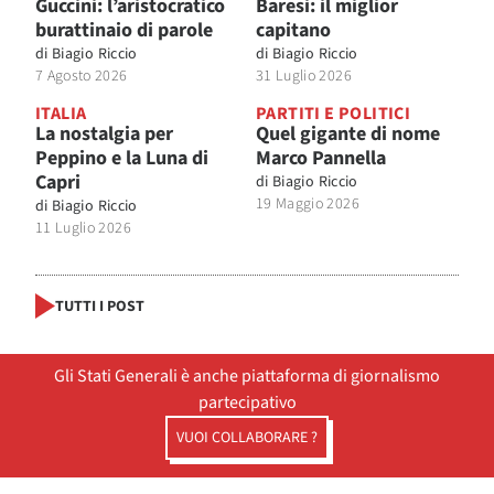
Guccini: l’aristocratico
Baresi: il miglior
burattinaio di parole
capitano
di
Biagio Riccio
di
Biagio Riccio
7 Agosto 2026
31 Luglio 2026
ITALIA
PARTITI E POLITICI
La nostalgia per
Quel gigante di nome
Peppino e la Luna di
Marco Pannella
Capri
di
Biagio Riccio
19 Maggio 2026
di
Biagio Riccio
11 Luglio 2026
TUTTI I POST
Gli Stati Generali è anche piattaforma di giornalismo
partecipativo
VUOI COLLABORARE ?