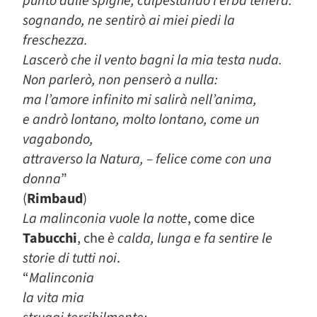
punto dalle spighe, calpestando l’erba tenera:
sognando, ne sentirò ai miei piedi la
freschezza.
Lascerò che il vento bagni la mia testa nuda.
Non parlerò, non penserò a nulla:
ma l’amore infinito mi salirà nell’anima,
e andrò lontano, molto lontano, come un
vagabondo,
attraverso la Natura, – felice come con una
donna
”
(
Rimbaud
)
La malinconia vuole la notte
, come dice
Tabucchi
, che
è calda, lunga e fa sentire le
storie di tutti noi
.
“
Malinconia
la vita mia