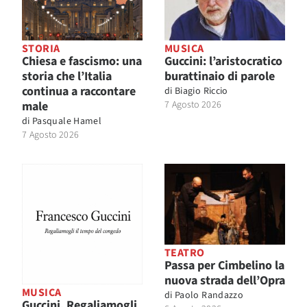
STORIA
MUSICA
Chiesa e fascismo: una
Guccini: l’aristocratico
storia che l’Italia
burattinaio di parole
continua a raccontare
di
Biagio Riccio
male
7 Agosto 2026
di
Pasquale Hamel
7 Agosto 2026
TEATRO
Passa per Cimbelino la
nuova strada dell’Opra
MUSICA
di
Paolo Randazzo
Guccini. Regaliamogli