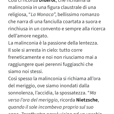
Così ci ricorda
Diderot
, che richiama la
malinconia in una figura claustrale di una
religiosa, “
La Monaca
”, bellissimo romanzo
che narra di una fanciulla coartata a suora e
rinchiusa in un convento e sempre alla ricerca
dell’amore negato.
La malinconia è la passione della lentezza.
Il sole si arresta in cielo: tutto corre
freneticamente e noi non riusciamo mai a
raggiungere quei perenni fuggiaschi che
siamo noi stessi.
Così spesso la malinconia si richiama all’ora
del meriggio, ove siamo inondati dalla
sonnolenza, l’accidia, la spossatezza. “
Ma
verso l’ora del meriggio
, ricorda
Nietzsche
,
quando il sole incombeva proprio sul suo