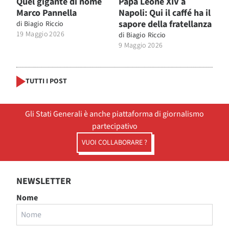
Quel gigante di nome
Papa Leone XIV a
Marco Pannella
Napoli: Qui il caffé ha il
sapore della fratellanza
di
Biagio Riccio
19 Maggio 2026
di
Biagio Riccio
9 Maggio 2026
TUTTI I POST
Gli Stati Generali è anche piattaforma di giornalismo
partecipativo
VUOI COLLABORARE ?
NEWSLETTER
Nome