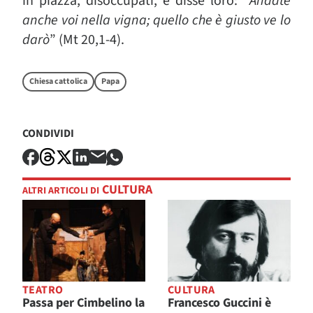
in piazza, disoccupati, e disse loro: “
Andate
anche voi nella vigna; quello che è giusto ve lo
darò
” (Mt 20,1-4).
Chiesa cattolica
Papa
CONDIVIDI
CULTURA
ALTRI ARTICOLI DI
TEATRO
CULTURA
Passa per Cimbelino la
Francesco Guccini è