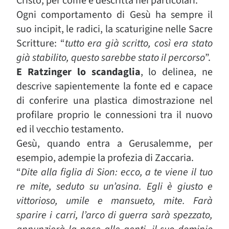
Cristo, per come è descritta nei particolari.
Ogni comportamento di Gesù ha sempre il
suo incipit, le radici, la scaturigine nelle Sacre
Scritture: “
tutto era già scritto, così era stato
già stabilito, questo sarebbe stato il percorso
”.
E Ratzinger lo scandaglia
, lo delinea, ne
descrive sapientemente la fonte ed e capace
di conferire una plastica dimostrazione nel
profilare proprio le connessioni tra il nuovo
ed il vecchio testamento.
Gesù, quando entra a Gerusalemme, per
esempio, adempie la profezia di Zaccaria.
“
Dite alla figlia di Sion: ecco, a te viene il tuo
re mite, seduto su un’asina. Egli è giusto e
vittorioso, umile e mansueto, mite. Farà
sparire i carri, l’arco di guerra sarà spezzato,