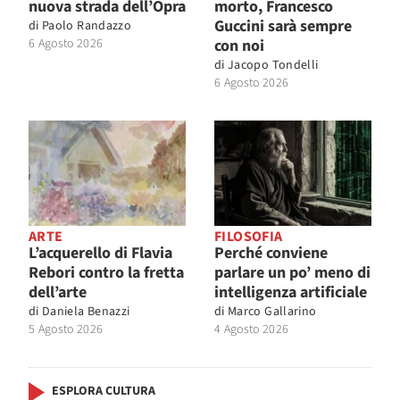
nuova strada dell’Opra
morto, Francesco
Guccini sarà sempre
di
Paolo Randazzo
6 Agosto 2026
con noi
di
Jacopo Tondelli
6 Agosto 2026
ARTE
FILOSOFIA
L’acquerello di Flavia
Perché conviene
Rebori contro la fretta
parlare un po’ meno di
dell’arte
intelligenza artificiale
di
Daniela Benazzi
di
Marco Gallarino
5 Agosto 2026
4 Agosto 2026
ESPLORA CULTURA