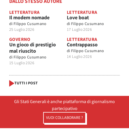
DALLO STESSO AUTORE
LETTERATURA
LETTERATURA
Il modem nomade
Love boat
di
Filippo Cusumano
di
Filippo Cusumano
25 Luglio 2026
17 Luglio 2026
GOVERNO
LETTERATURA
Un gioco di prestigio
Contrappasso
mal riuscito
di
Filippo Cusumano
14 Luglio 2026
di
Filippo Cusumano
15 Luglio 2026
TUTTI I POST
Gli Stati Generali è anche piattaforma di giornalismo
partecipativo
VUOI COLLABORARE ?