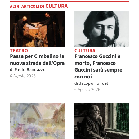
CULTURA
ALTRI ARTICOLI DI
TEATRO
CULTURA
Passa per Cimbelino la
Francesco Guccini è
nuova strada dell’Opra
morto, Francesco
Guccini sarà sempre
di
Paolo Randazzo
6 Agosto 2026
con noi
di
Jacopo Tondelli
6 Agosto 2026