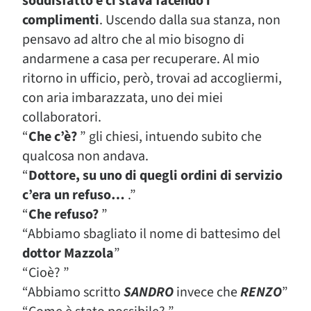
soddisfatto e ci stava facendo i
complimenti
. Uscendo dalla sua stanza, non
pensavo ad altro che al mio bisogno di
andarmene a casa per recuperare. Al mio
ritorno in ufficio, però, trovai ad accogliermi,
con aria imbarazzata, uno dei miei
collaboratori.
“
Che c’è?
” gli chiesi, intuendo subito che
qualcosa non andava.
“
Dottore, su uno di quegli ordini di servizio
c’era un refuso…
.”
“
Che refuso?
”
“Abbiamo sbagliato il nome di battesimo del
dottor Mazzola
”
“Cioè? ”
“Abbiamo scritto
SANDRO
invece che
RENZO
”