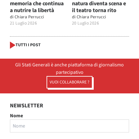
memoria che continua
natura diventa scena e
a nutrire la libertà
il teatro torna rito
di
Chiara Perrucci
di
Chiara Perrucci
21 Luglio 2026
20 Luglio 2026
TUTTI I POST
Gli Stati Generali è anche piattaforma di giornalismo
partecipativo
VUOI COLLABORARE ?
NEWSLETTER
Nome