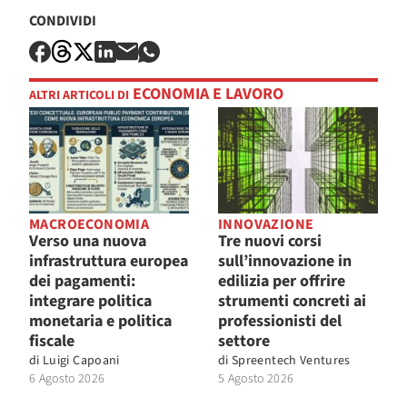
CONDIVIDI
ECONOMIA E LAVORO
ALTRI ARTICOLI DI
MACROECONOMIA
INNOVAZIONE
Verso una nuova
Tre nuovi corsi
infrastruttura europea
sull’innovazione in
dei pagamenti:
edilizia per offrire
integrare politica
strumenti concreti ai
monetaria e politica
professionisti del
fiscale
settore
di
Luigi Capoani
di
Spreentech Ventures
6 Agosto 2026
5 Agosto 2026