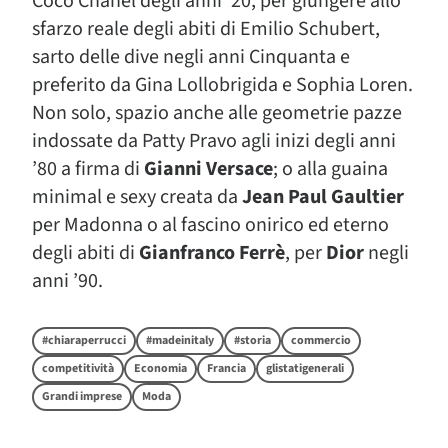
Coco Chanel degli anni ’20, per giungere allo
sfarzo reale degli abiti di Emilio Schubert,
sarto delle dive negli anni Cinquanta e
preferito da Gina Lollobrigida e Sophia Loren.
Non solo, spazio anche alle geometrie pazze
indossate da Patty Pravo agli inizi degli anni
’80 a firma di
Gianni Versace
; o alla guaina
minimal e sexy creata da
Jean Paul Gaultier
per Madonna o al fascino onirico ed eterno
degli abiti di
Gianfranco Ferrè
, per
Dior
negli
anni ’90.
#chiaraperrucci
#madeinitaly
#storia
commercio
competitività
Economia
Francia
glistatigenerali
Grandi imprese
Moda