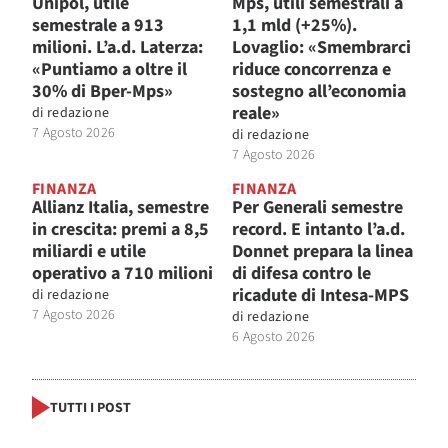
Unipol, utile
Mps, utili semestrali a
semestrale a 913
1,1 mld (+25%).
milioni. L’a.d. Laterza:
Lovaglio: «Smembrarci
«Puntiamo a oltre il
riduce concorrenza e
30% di Bper-Mps»
sostegno all’economia
reale»
di
redazione
7 Agosto 2026
di
redazione
7 Agosto 2026
FINANZA
FINANZA
Allianz Italia, semestre
Per Generali semestre
in crescita: premi a 8,5
record. E intanto l’a.d.
miliardi e utile
Donnet prepara la linea
operativo a 710 milioni
di difesa contro le
ricadute di Intesa-MPS
di
redazione
7 Agosto 2026
di
redazione
6 Agosto 2026
TUTTI I POST