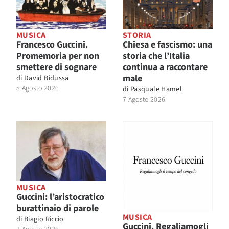
MUSICA
STORIA
Francesco Guccini.
Chiesa e fascismo: una
Promemoria per non
storia che l’Italia
smettere di sognare
continua a raccontare
male
di
David Bidussa
8 Agosto 2026
di
Pasquale Hamel
7 Agosto 2026
MUSICA
Guccini: l’aristocratico
burattinaio di parole
MUSICA
di
Biagio Riccio
Guccini. Regaliamogli