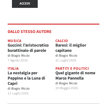
ACCEDI
DALLO STESSO AUTORE
MUSICA
CALCIO
Guccini: l’aristocratico
Baresi: il miglior
burattinaio di parole
capitano
di
Biagio Riccio
di
Biagio Riccio
7 Agosto 2026
31 Luglio 2026
ITALIA
PARTITI E POLITICI
La nostalgia per
Quel gigante di nome
Peppino e la Luna di
Marco Pannella
Capri
di
Biagio Riccio
19 Maggio 2026
di
Biagio Riccio
11 Luglio 2026