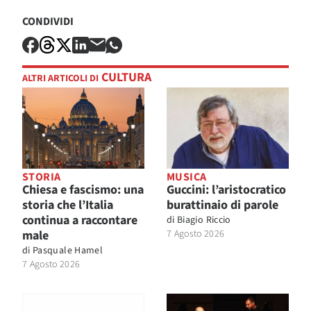
CONDIVIDI
CULTURA
ALTRI ARTICOLI DI
STORIA
MUSICA
Chiesa e fascismo: una
Guccini: l’aristocratico
storia che l’Italia
burattinaio di parole
continua a raccontare
di
Biagio Riccio
male
7 Agosto 2026
di
Pasquale Hamel
7 Agosto 2026