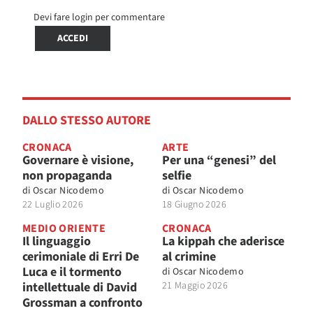
Devi fare login per commentare
ACCEDI
DALLO STESSO AUTORE
CRONACA
ARTE
Governare è visione,
Per una “genesi” del
non propaganda
selfie
di
Oscar Nicodemo
di
Oscar Nicodemo
22 Luglio 2026
18 Giugno 2026
MEDIO ORIENTE
CRONACA
Il linguaggio
La kippah che aderisce
cerimoniale di Erri De
al crimine
Luca e il tormento
di
Oscar Nicodemo
intellettuale di David
21 Maggio 2026
Grossman a confronto