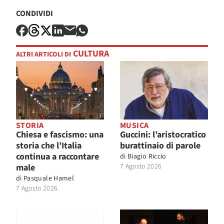
CONDIVIDI
CULTURA
ALTRI ARTICOLI DI
STORIA
MUSICA
Chiesa e fascismo: una
Guccini: l’aristocratico
storia che l’Italia
burattinaio di parole
continua a raccontare
di
Biagio Riccio
male
7 Agosto 2026
di
Pasquale Hamel
7 Agosto 2026