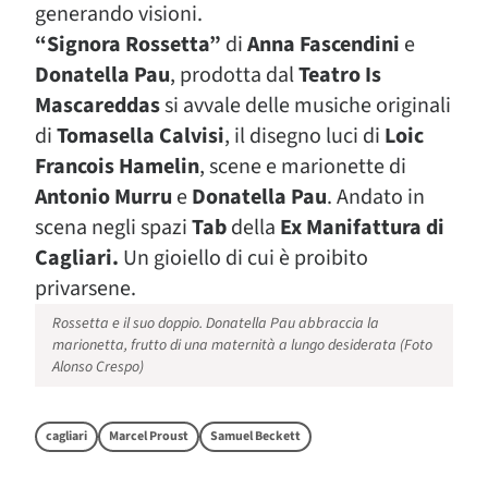
generando visioni.
“Signora Rossetta”
di
Anna Fascendini
e
Donatella Pau
, prodotta dal
Teatro Is
Mascareddas
si avvale delle musiche originali
di
Tomasella Calvisi
, il disegno luci di
Loic
Francois Hamelin
, scene e marionette di
Antonio Murru
e
Donatella Pau
. Andato in
scena negli spazi
Tab
della
Ex Manifattura di
Cagliari.
Un gioiello di cui è proibito
privarsene.
Rossetta e il suo doppio. Donatella Pau abbraccia la
marionetta, frutto di una maternità a lungo desiderata (Foto
Alonso Crespo)
cagliari
Marcel Proust
Samuel Beckett