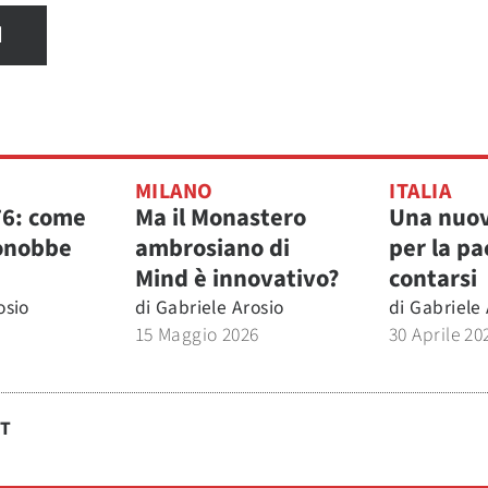
I
MILANO
ITALIA
76: come
Ma il Monastero
Una nuov
onobbe
ambrosiano di
per la pa
Mind è innovativo?
contarsi
osio
di
Gabriele Arosio
di
Gabriele 
15 Maggio 2026
30 Aprile 20
ST