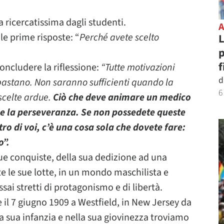
 ricercatissima dagli studenti.
le prime risposte: “
Perché avete scelto
L
p
f
concludere la riflessione:
“Tutte motivazioni
d
 bastano. Non saranno sufficienti quando la
6
 scelte ardue.
Ciò che deve animare un medico
e la perseveranza. Se non possedete queste
tro di voi, c’è una cosa sola che dovete fare:
o”.
 sue conquiste, della sua dedizione ad una
te le sue lotte, in un mondo maschilista e
ssai stretti di protagonismo e di libertà.
sce il 7 giugno 1909 a Westfield, in New Jersey da
a sua infanzia e nella sua giovinezza troviamo