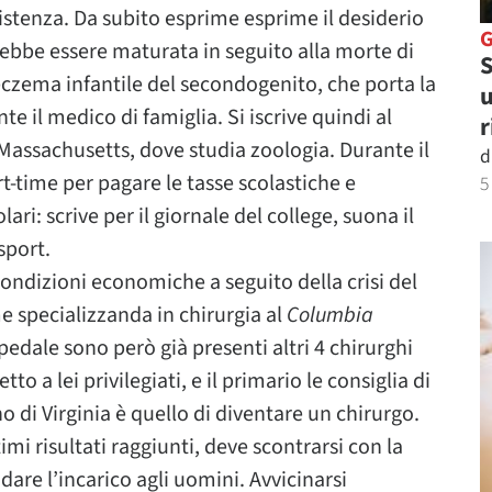
istenza. Da subito esprime esprime il desiderio
ebbe essere maturata in seguito alla morte di
S
’eczema infantile del secondogenito, che porta la
u
 il medico di famiglia. Si iscrive quindi al
r
Massachusetts, dove studia zoologia. Durante il
d
rt-time per pagare le tasse scolastiche e
5
ri: scrive per il giornale del college, suona il
sport.
condizioni economiche a seguito della crisi del
e specializzanda in chirurgia al
Columbia
pedale sono però già presenti altri 4 chirurghi
to a lei privilegiati, e il primario le consiglia di
o di Virginia è quello di diventare un chirurgo.
imi risultati raggiunti, deve scontrarsi con la
idare l’incarico agli uomini. Avvicinarsi