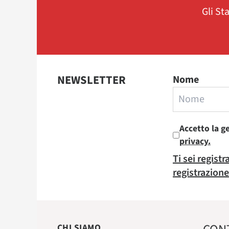
Gli St
NEWSLETTER
Nome
Accetto la g
privacy.
Ti sei regist
registrazione
CHI SIAMO