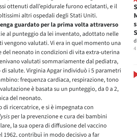
S
essi ottenuti dall’epidurale furono eclatanti, e il
M
issimi altri ospedali degli Stati Uniti.
s
venga guardato per la prima volta attraverso
azie al punteggio da lei inventato, adottato nelle
d
ati vengono valutati. Vi era in quel momento una
4
el neonato in condizioni di vita extra-uterina
i venivano valutati sommariamente dal pediatra,
 di salute. Virginia Apgar individuò i 5 parametri
 bambino: frequenza cardiaca, respirazione, tono
a valutazione è basata su un punteggio, da 0 a 2,
nica del neonato.
o di ricercatrice, e si è impegnata con
ysis
per la prevenzione e cura dei bambini
lare, la sua opera di diffusione del vaccino
el 1962, contribuì in modo decisivo a far