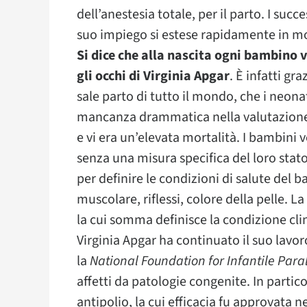
dell’anestesia totale, per il parto. I succ
suo impiego si estese rapidamente in molt
Si dice che alla nascita ogni bambino 
gli occhi di Virginia Apgar
. È infatti gr
sale parto di tutto il mondo, che i neon
mancanza drammatica nella valutazione d
e vi era un’elevata mortalità. I bambin
senza una misura specifica del loro stato
per definire le condizioni di salute del
muscolare, riflessi, colore della pelle. L
la cui somma definisce la condizione cli
Virginia Apgar ha continuato il suo lavor
la
National Foundation for Infantile Paral
affetti da patologie congenite. In partico
antipolio, la cui efficacia fu approvata n