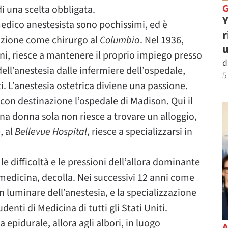
di una scelta obbligata.
Y
 medico anestesista sono pochissimi, ed è
r
zzazione come chirurgo al
Columbia
. Nel 1936,
u
ni, riesce a mantenere il proprio impiego presso
d
dell’anestesia dalle infermiere dell’ospedale,
5
i. L’anestesia ostetrica diviene una passione.
 con destinazione l’ospedale di Madison. Qui il
a donna sola non riesce a trovare un alloggio,
, al
Bellevue Hospital
, riesce a specializzarsi in
le difficoltà e le pressioni dell’allora dominante
dicina, decolla. Nei successivi 12 anni come
n luminare dell’anestesia, e la specializzazione
denti di Medicina di tutti gli Stati Uniti.
a epidurale, allora agli albori, in luogo