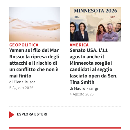
GEOPOLITICA
AMERICA
Yemen sul filo del Mar
Senato USA. L’11
Rosso: la ripresa degli
agosto anche il
attacchi e il rischio di
Minnesota sceglie i
un conflitto che non è
candidati al seggio
mai finito
lasciato open da Sen.
Tina Smith
di
Elena Rusca
5 Agosto 2026
di
Mauro Frangi
4 Agosto 2026
ESPLORA ESTERI