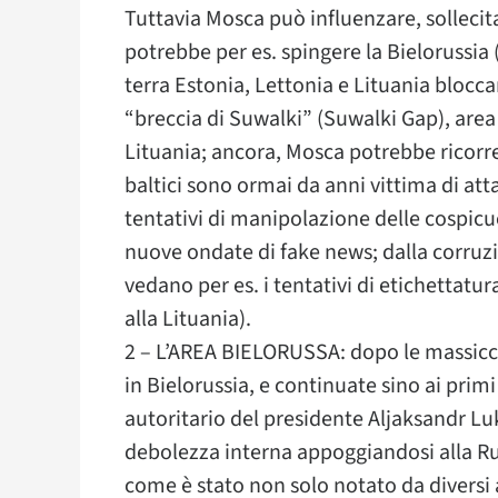
Tuttavia Mosca può influenzare, sollecita
potrebbe per es. spingere la Bielorussia (
terra Estonia, Lettonia e Lituania bloc
“breccia di Suwalki” (Suwalki Gap), area
Lituania; ancora, Mosca potrebbe ricorre
baltici sono ormai da anni vittima di atta
tentativi di manipolazione delle cospicu
nuove ondate di fake news; dalla corruzion
vedano per es. i tentativi di etichettatu
alla Lituania).
2 – L’AREA BIELORUSSA: dopo le massicc
in Bielorussia, e continuate sino ai pri
autoritario del presidente Aljaksandr Lu
debolezza interna appoggiandosi alla Ru
come è stato non solo notato da diversi a