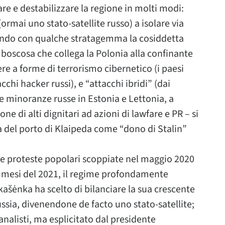
re e destabilizzare la regione in molti modi:
ormai uno stato-satellite russo) a isolare via
cando con qualche stratagemma la cosiddetta
 boscosa che collega la Polonia alla confinante
re a forme di terrorismo cibernetico (i paesi
cchi hacker russi), e “attacchi ibridi” (dai
e minoranze russe in Estonia e Lettonia, a
e di alti dignitari ad azioni di lawfare e PR – si
ra del porto di Klaipeda come “dono di Stalin”
e proteste popolari scoppiate nel maggio 2020
mi mesi del 2021, il regime profondamente
kašėnka ha scelto di bilanciare la sua crescente
ssia, divenendone de facto uno stato-satellite;
nalisti, ma esplicitato dal presidente