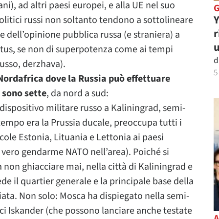
iani), ad altri paesi europei, e alla UE nel suo
Y
litici russi non soltanto tendono a sottolineare
r
e dell’opinione pubblica russa (e straniera) a
u
tatus, se non di superpotenza come ai tempi
d
russo, derzhava).
5
 Nordafrica dove la Russia può effettuare
e sono sette
, da nord a sud:
dispositivo militare russo a Kaliningrad, semi-
 tempo era la Prussia ducale, preoccupa tutti i
ccole Estonia, Lituania e Lettonia ai paesi
il vero gendarme NATO nell’area). Poiché si
a non ghiacciare mai, nella città di Kaliningrad e
ede il quartier generale e la principale base della
iata. Non solo: Mosca ha dispiegato nella semi-
attici Iskander (che possono lanciare anche testate