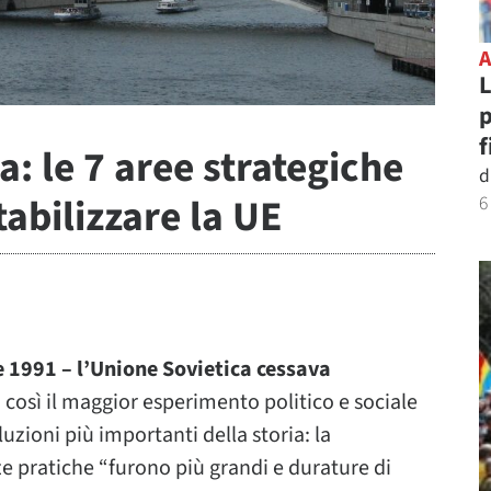
L
p
f
: le 7 aree strategiche
d
abilizzare la UE
6
re 1991 – l’Unione Sovietica cessava
così il maggior esperimento politico e sociale
luzioni più importanti della storia: la
e pratiche “furono più grandi e durature di