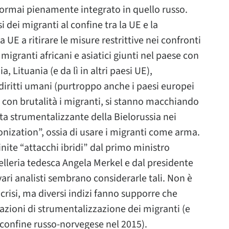
è ormai pienamente integrato in quello russo.
si dei migranti al confine tra la UE e la
a UE a ritirare le misure restrittive nei confronti
migranti africani e asiatici giunti nel paese con
a, Lituania (e da lì in altri paesi UE),
iritti umani (purtroppo anche i paesi europei
o con brutalità i migranti, si stanno macchiando
tta strumentalizzante della Bielorussia nei
onization”, ossia di usare i migranti come arma.
inite “attacchi ibridi” dal primo ministro
lleria tedesca Angela Merkel e dal presidente
ari analisti sembrano considerarle tali. Non è
a crisi, ma diversi indizi fanno supporre che
azioni di strumentalizzazione dei migranti (e
al confine russo-norvegese nel 2015).