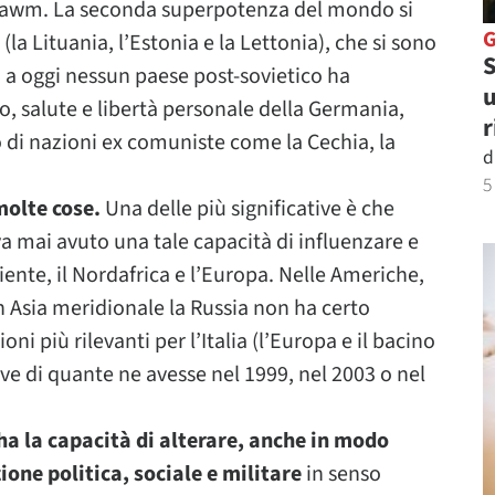
bsbawm. La seconda superpotenza del mondo si
(la Lituania, l’Estonia e la Lettonia), che si sono
S
1 a oggi nessun paese post-sovietico ha
u
o, salute e libertà personale della Germania,
r
to di nazioni ex comuniste come la Cechia, la
d
5
molte cose.
Una delle più significative è che
va mai avuto una tale capacità di influenzare e
riente, il Nordafrica e l’Europa. Nelle Americhe,
in Asia meridionale la Russia non ha certo
oni più rilevanti per l’Italia (l’Europa e il bacino
e di quante ne avesse nel 1999, nel 2003 o nel
ha la capacità di alterare, anche in modo
zione politica, sociale e militare
in senso