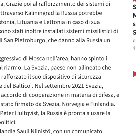
rra. Grazie poi al rafforzamento dei sistemi di
S
 attraverso Kaliningrad la Russia potrebbe
M
stonia, Lituania e Lettonia in caso di sua
s
no stati inoltre installati sistemi missilistici di
 di San Pietroburgo, che danno alla Russia un
d
4
gressivo di Mosca nell’area, hanno spinto i
i al riarmo. La Svezia, paese non-allineato che
afforzato il suo dispositivo di sicurezza
ve del Baltico”. Nel settembre 2021 Svezia,
ccordo di cooperazione in materia di difesa, e
tato firmato da Svezia, Norvegia e Finlandia.
Peter Hultqvist, la Russia è pronta a usare la
olitici.
inlandia Sauli Niinistö, con un comunicato