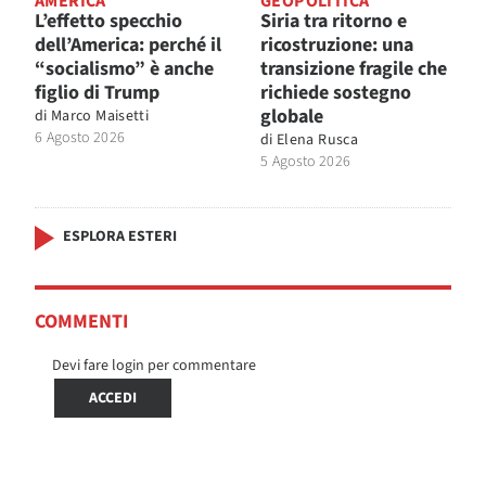
AMERICA
GEOPOLITICA
L’effetto specchio
Siria tra ritorno e
dell’America: perché il
ricostruzione: una
“socialismo” è anche
transizione fragile che
figlio di Trump
richiede sostegno
globale
di
Marco Maisetti
6 Agosto 2026
di
Elena Rusca
5 Agosto 2026
ESPLORA ESTERI
COMMENTI
Devi fare login per commentare
ACCEDI