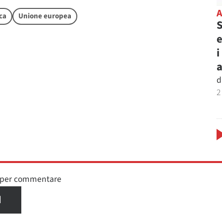
ica
Unione europea
S
e
i
d
2
n per commentare
I