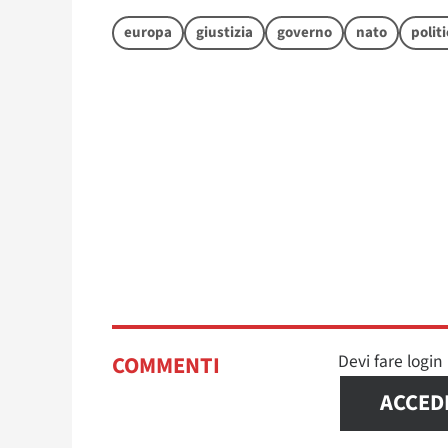
europa
giustizia
governo
nato
polit
Devi fare logi
COMMENTI
ACCED