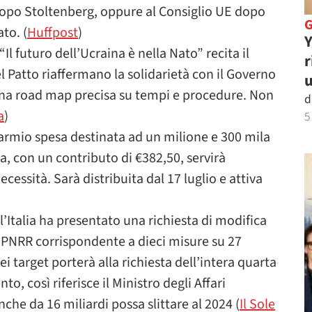
 dopo Stoltenberg, oppure al Consiglio UE dopo
to. (
Huffpost
)
Y
l futuro dell’Ucraina è nella Nato” recita il
r
l Patto riaffermano la solidarietà con il Governo
u
una road map precisa su tempi e procedure. Non
d
a
)
5
parmio spesa destinata ad un milione e 300 mila
ca, con un contributo di €382,50, servirà
ecessità. Sarà distribuita dal 17 luglio e attiva
talia ha presentato una richiesta di modifica
l PNRR corrispondente a dieci misure su 27
i target porterà alla richiesta dell’intera quarta
 così riferisce il Ministro degli Affari
nche da 16 miliardi possa slittare al 2024 (
Il Sole