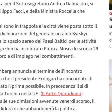
a per il Sottosegretario Andrea Dalmastro, si
lippo Facci, e della Ministra Roccella che
S
u
 sono in trappola e la città viene posta sotto il
r
e dichiarazioni del generale ucraino Syrskyi.
d
lo spazio aereo dei Paesi Baltici per le attività
5
gozhin ha incontrato Putin a Mosca lo scorso 29
avoro e di impiego nei combattimenti.
emberg annuncia al termine dell’incontro
hia che il presidente Erdogan ha concordato di
to il prima possibile. In precedenza il sì di
a Turchia nella UE. (
Il Fatto Quotidiano
)
 alle sue dimissioni avvenute venerdì scorso, il
diderà e che abbandonerà la politica.