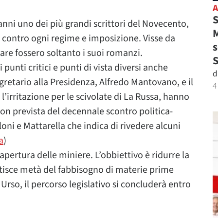
S
ni uno dei più grandi scrittori del Novecento,
M
ca contro ogni regime e imposizione. Visse da
s
rlare fossero soltanto i suoi romanzi.
 punti critici e punti di vista diversi anche
d
gretario alla Presidenza, Alfredo Mantovano, e il
4
’irritazione per le scivolate di La Russa, hanno
 non prevista del decennale scontro politica-
oni e Mattarella che indica di rivedere alcuni
a
)
iapertura delle miniere. L’obbiettivo è ridurre la
tisce metà del fabbisogno di materie prime
Urso, il percorso legislativo si concluderà entro