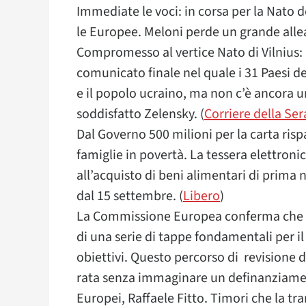
Immediate le voci: in corsa per la Nato
le Europee. Meloni perde un grande allea
Compromesso al vertice Nato di Vilnius: “I
comunicato finale nel quale i 31 Paesi de
e il popolo ucraino, ma non c’è ancora 
soddisfatto Zelensky. (
Corriere della Ser
Dal Governo 500 milioni per la carta ris
famiglie in povertà. La tessera elettroni
all’acquisto di beni alimentari di prima n
dal 15 settembre. (
Libero
)
La Commissione Europea conferma che l’I
di una serie di tappe fondamentali per i
obiettivi. Questo percorso di revisione de
rata senza immaginare un definanziamento,
Europei, Raffaele Fitto. Timori che la tra