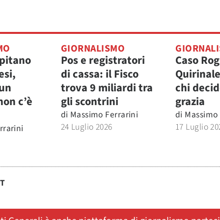
MO
GIORNALISMO
GIORNAL
apitano
Pos e registratori
Caso Rogg
esi,
di cassa: il Fisco
Quirinale
 un
trova 9 miliardi tra
chi decid
non c’è
gli scontrini
grazia
di
Massimo Ferrarini
di
Massimo 
24 Luglio 2026
17 Luglio 20
rarini
ST