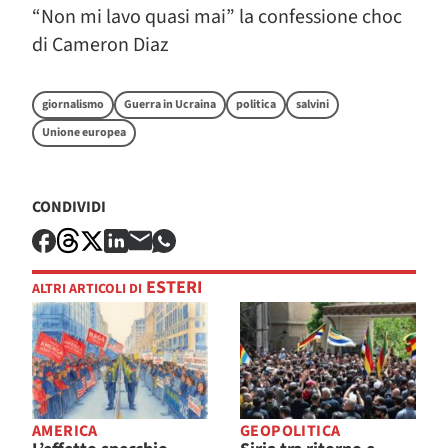
“Non mi lavo quasi mai” la confessione choc
di Cameron Diaz
giornalismo
Guerra in Ucraina
politica
salvini
Unione europea
CONDIVIDI
ESTERI
ALTRI ARTICOLI DI
AMERICA
GEOPOLITICA