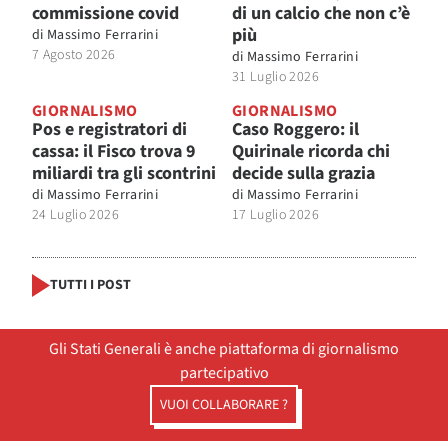
commissione covid
di un calcio che non c’è
più
di
Massimo Ferrarini
7 Agosto 2026
di
Massimo Ferrarini
31 Luglio 2026
GIORNALISMO
GIORNALISMO
Pos e registratori di
Caso Roggero: il
cassa: il Fisco trova 9
Quirinale ricorda chi
miliardi tra gli scontrini
decide sulla grazia
di
Massimo Ferrarini
di
Massimo Ferrarini
24 Luglio 2026
17 Luglio 2026
TUTTI I POST
Gli Stati Generali è anche piattaforma di giornalismo
partecipativo
VUOI COLLABORARE ?