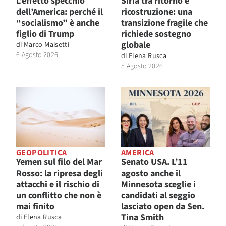
L’effetto specchio
Siria tra ritorno e
dell’America: perché il
ricostruzione: una
“socialismo” è anche
transizione fragile che
figlio di Trump
richiede sostegno
globale
di
Marco Maisetti
6 Agosto 2026
di
Elena Rusca
5 Agosto 2026
GEOPOLITICA
AMERICA
Yemen sul filo del Mar
Senato USA. L’11
Rosso: la ripresa degli
agosto anche il
attacchi e il rischio di
Minnesota sceglie i
un conflitto che non è
candidati al seggio
mai finito
lasciato open da Sen.
Tina Smith
di
Elena Rusca