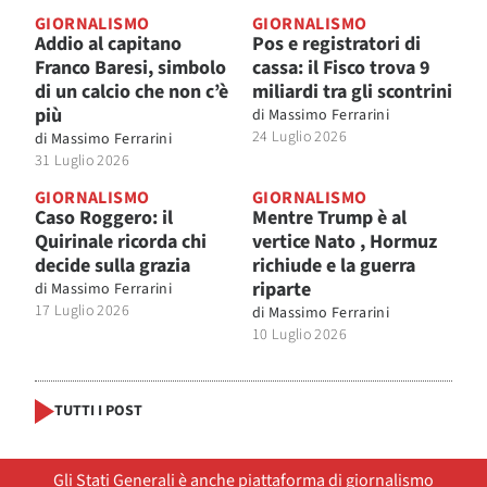
GIORNALISMO
GIORNALISMO
Addio al capitano
Pos e registratori di
Franco Baresi, simbolo
cassa: il Fisco trova 9
di un calcio che non c’è
miliardi tra gli scontrini
più
di
Massimo Ferrarini
24 Luglio 2026
di
Massimo Ferrarini
31 Luglio 2026
GIORNALISMO
GIORNALISMO
Caso Roggero: il
Mentre Trump è al
Quirinale ricorda chi
vertice Nato , Hormuz
decide sulla grazia
richiude e la guerra
riparte
di
Massimo Ferrarini
17 Luglio 2026
di
Massimo Ferrarini
10 Luglio 2026
TUTTI I POST
Gli Stati Generali è anche piattaforma di giornalismo