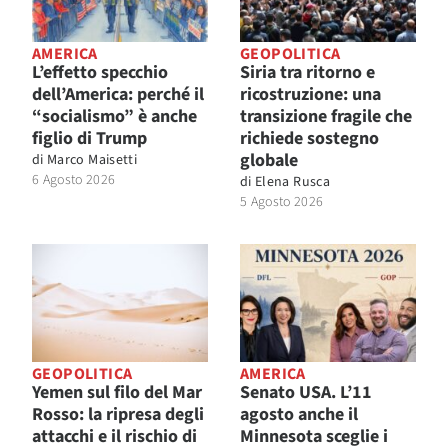
AMERICA
GEOPOLITICA
L’effetto specchio
Siria tra ritorno e
dell’America: perché il
ricostruzione: una
“socialismo” è anche
transizione fragile che
figlio di Trump
richiede sostegno
globale
di
Marco Maisetti
6 Agosto 2026
di
Elena Rusca
5 Agosto 2026
GEOPOLITICA
AMERICA
Yemen sul filo del Mar
Senato USA. L’11
Rosso: la ripresa degli
agosto anche il
attacchi e il rischio di
Minnesota sceglie i