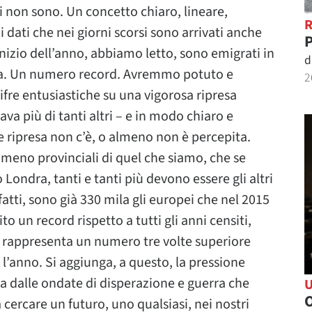
ei non sono. Un concetto chiaro, lineare,
 dati che nei giorni scorsi sono arrivati anche
P
inizio dell’anno, abbiamo letto, sono emigrati in
d
na. Un numero record. Avremmo potuto e
2
fre entusiastiche su una vigorosa ripresa
va più di tanti altri – e in modo chiaro e
e ripresa non c’è, o almeno non è percepita.
eno provinciali di quel che siamo, che se
o Londra, tanti e tanti più devono essere gli altri
nfatti, sono già 330 mila gli europei che nel 2015
to un record rispetto a tutti gli anni censiti,
a rappresenta un numero tre volte superiore
l’anno. Si aggiunga, a questo, la pressione
a dalle ondate di disperazione e guerra che
O
 cercare un futuro, uno qualsiasi, nei nostri