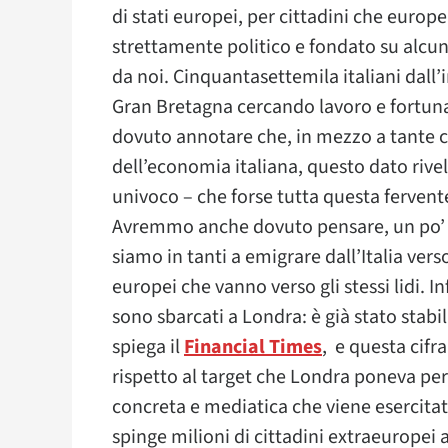
di stati europei, per cittadini che europ
strettamente politico e fondato su alcuni
da noi. Cinquantasettemila italiani dall’
Gran Bretagna cercando lavoro e fortu
dovuto annotare che, in mezzo a tante ci
dell’economia italiana, questo dato rivela
univoco – che forse tutta questa fervent
Avremmo anche dovuto pensare, un po’ m
siamo in tanti a emigrare dall’Italia vers
europei che vanno verso gli stessi lidi. I
sono sbarcati a Londra: è già stato stabili
spiega il
Financial Times
, e questa cifr
rispetto al target che Londra poneva per 
concreta e mediatica che viene esercitat
spinge milioni di cittadini extraeuropei a