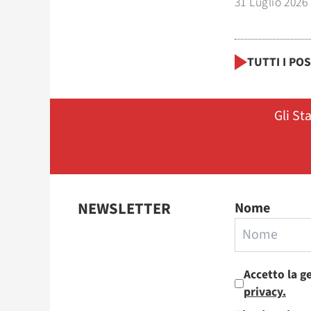
31 Luglio 2026
TUTTI I PO
Gli St
NEWSLETTER
Nome
Accetto la g
privacy.