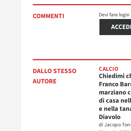
Devi fare logi
COMMENTI
ACCED
CALCIO
DALLO STESSO
Chiedimi ch
AUTORE
Franco Bar
marziano c
di casa nel
e nella tan
Diavolo
di
Jacopo Tond