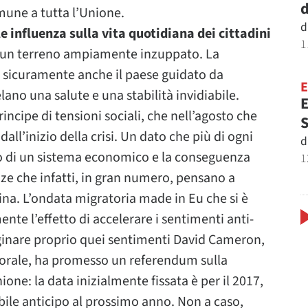
d
mune a tutta l’Unione.
d
e influenza sulla vita quotidiana dei cittadini
1
un terreno ampiamente inzuppato. La
o sicuramente anche il paese guidato da
lano una salute e una stabilità invidiabile.
E
ncipe di tensioni sociali, che nell’agosto che
S
dall’inizio della crisi. Un dato che più di ogni
d
ivo di un sistema economico e la conseguenza
1
nze che infatti, in gran numero, pensano a
na. L’ondata migratoria made in Eu che si è
nte l’effetto di accelerare i sentimenti anti-
rginare proprio quei sentimenti David Cameron,
torale, ha promesso un referendum sulla
ne: la data inizialmente fissata è per il 2017,
ibile anticipo al prossimo anno. Non a caso,