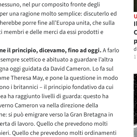
 nessuno, nel pur composito fronte degli
 per una ragione molto semplice: discuterlo ed
erebbe porre fine all’Europa unita, che sulla
I
C
ati membri e delle merci da essi prodotti e
d
 il principio, dicevamo, fino ad oggi.
A farlo
1
mpre scettico e abituato a guardare l’altra
agna oggi guidata da David Cameron. Lo fa sul
come Theresa May, e pone la questione in modo
no i britannici – il principio fondativo da cui
ea ha raggiunto livelli di guarda: questo ha
overno Cameron va nella direzione della
ne: si può emigrare verso la Gran Bretagna in
erta di lavoro. Quello che prevedono molti
anieri. Quello che prevedono molti ordinamenti