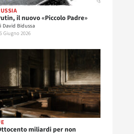
RUSSIA
utin, il nuovo «Piccolo Padre»
i
David Bidussa
6 Giugno 2026
UE
ttocento miliardi per non