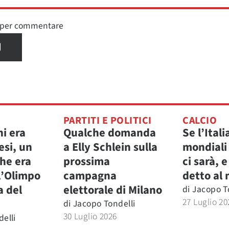
n per commentare
I
PARTITI E POLITICI
CALCIO
i era
Qualche domanda
Se l’Itali
esi, un
a Elly Schlein sulla
mondiali
he era
prossima
ci sarà, 
l’Olimpo
campagna
detto al
a del
elettorale di Milano
di
Jacopo T
27 Luglio 20
di
Jacopo Tondelli
30 Luglio 2026
elli