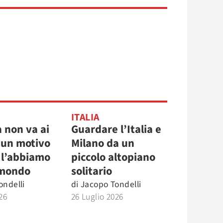
ITALIA
a non va ai
Guardare l’Italia e
 un motivo
Milano da un
e l’abbiamo
piccolo altopiano
 mondo
solitario
ondelli
di
Jacopo Tondelli
26
26 Luglio 2026