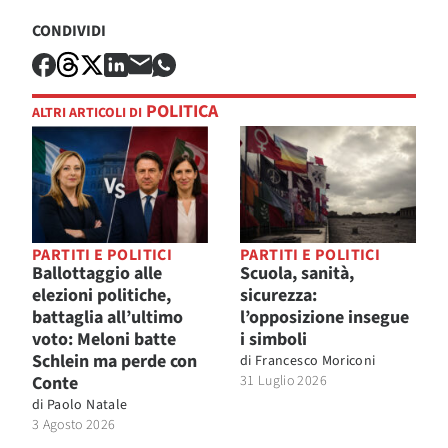
CONDIVIDI
POLITICA
ALTRI ARTICOLI DI
PARTITI E POLITICI
PARTITI E POLITICI
Ballottaggio alle
Scuola, sanità,
elezioni politiche,
sicurezza:
battaglia all’ultimo
l’opposizione insegue
voto: Meloni batte
i simboli
Schlein ma perde con
di
Francesco Moriconi
Conte
31 Luglio 2026
di
Paolo Natale
3 Agosto 2026