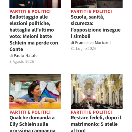
PARTITI E POLITICI
PARTITI E POLITICI
Ballottaggio alle
Scuola, sanità,
elezioni politiche,
sicurezza:
battaglia all’ultimo
l’opposizione insegue
voto: Meloni batte
i simboli
Schlein ma perde con
di
Francesco Moriconi
Conte
31 Luglio 2026
di
Paolo Natale
3 Agosto 2026
PARTITI E POLITICI
PARTITI E POLITICI
Qualche domanda a
Restare fedeli, dopo il
Elly Schlein sulla
matrimonio: 5 stelle
prossima campagna
al top!