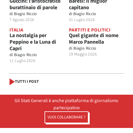
Guccini: l’aristocratico
Baresi: il miglior
burattinaio di parole
capitano
di
Biagio Riccio
di
Biagio Riccio
7 Agosto 2026
31 Luglio 2026
ITALIA
PARTITI E POLITICI
La nostalgia per
Quel gigante di nome
Peppino e la Luna di
Marco Pannella
Capri
di
Biagio Riccio
19 Maggio 2026
di
Biagio Riccio
11 Luglio 2026
TUTTI I POST
Gli Stati Generali è anche piattaforma di giornalismo
partecipativo
VUOI COLLABORARE ?