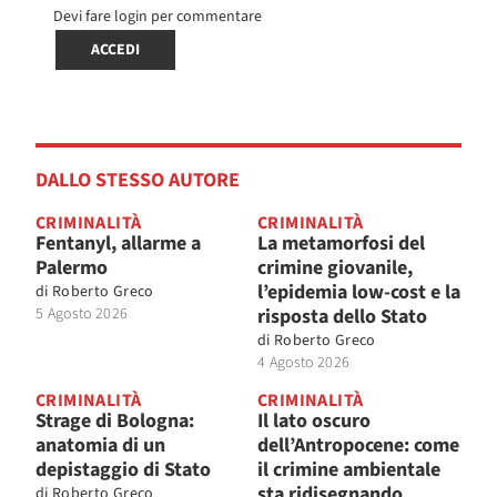
Devi fare login per commentare
ACCEDI
DALLO STESSO AUTORE
CRIMINALITÀ
CRIMINALITÀ
Fentanyl, allarme a
La metamorfosi del
Palermo
crimine giovanile,
l’epidemia low-cost e la
di
Roberto Greco
5 Agosto 2026
risposta dello Stato
di
Roberto Greco
4 Agosto 2026
CRIMINALITÀ
CRIMINALITÀ
Strage di Bologna:
Il lato oscuro
anatomia di un
dell’Antropocene: come
depistaggio di Stato
il crimine ambientale
sta ridisegnando
di
Roberto Greco