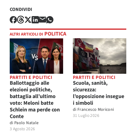
CONDIVIDI
POLITICA
ALTRI ARTICOLI DI
PARTITI E POLITICI
PARTITI E POLITICI
Ballottaggio alle
Scuola, sanità,
elezioni politiche,
sicurezza:
battaglia all’ultimo
l’opposizione insegue
voto: Meloni batte
i simboli
Schlein ma perde con
di
Francesco Moriconi
Conte
31 Luglio 2026
di
Paolo Natale
3 Agosto 2026