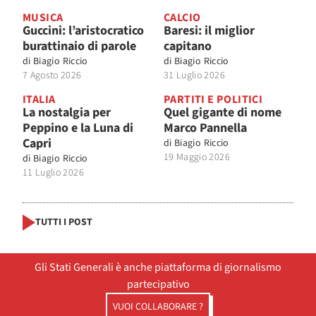
MUSICA
CALCIO
Guccini: l’aristocratico
Baresi: il miglior
burattinaio di parole
capitano
di
Biagio Riccio
di
Biagio Riccio
7 Agosto 2026
31 Luglio 2026
ITALIA
PARTITI E POLITICI
La nostalgia per
Quel gigante di nome
Peppino e la Luna di
Marco Pannella
Capri
di
Biagio Riccio
19 Maggio 2026
di
Biagio Riccio
11 Luglio 2026
TUTTI I POST
Gli Stati Generali è anche piattaforma di giornalismo
partecipativo
VUOI COLLABORARE ?