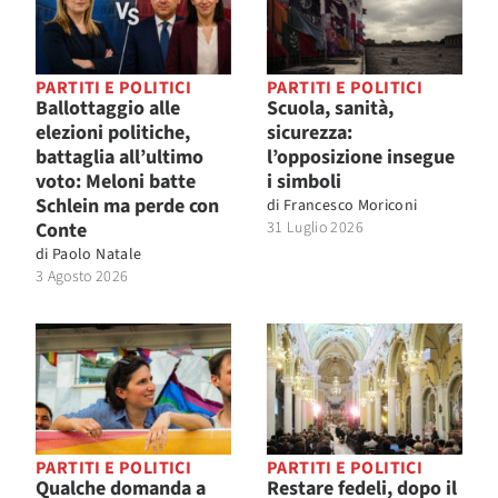
PARTITI E POLITICI
PARTITI E POLITICI
Ballottaggio alle
Scuola, sanità,
elezioni politiche,
sicurezza:
battaglia all’ultimo
l’opposizione insegue
voto: Meloni batte
i simboli
Schlein ma perde con
di
Francesco Moriconi
Conte
31 Luglio 2026
di
Paolo Natale
3 Agosto 2026
PARTITI E POLITICI
PARTITI E POLITICI
Qualche domanda a
Restare fedeli, dopo il