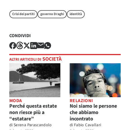
Crisi dei partiti
governo Draghi
identità
CONDIVIDI
SOCIETÀ
ALTRI ARTICOLI DI
MODA
RELAZIONI
Perché questa estate
Noi siamo le persone
non riesce più a
che abbiamo
“estatare”
incontrato
di
Serena Parascandolo
di
Fabio Cavallari