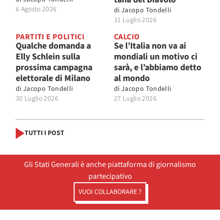
6 Agosto 2026
di
Jacopo Tondelli
31 Luglio 2026
PARTITI E POLITICI
CALCIO
Qualche domanda a
Se l’Italia non va ai
Elly Schlein sulla
mondiali un motivo ci
prossima campagna
sarà, e l’abbiamo detto
elettorale di Milano
al mondo
di
Jacopo Tondelli
di
Jacopo Tondelli
30 Luglio 2026
27 Luglio 2026
TUTTI I POST
Gli Stati Generali è anche piattaforma di giornalismo
partecipativo
VUOI COLLABORARE ?