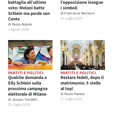
battaglia all’ultimo
l’opposizione insegue
voto: Meloni batte
i simboli
Schlein ma perde con
di
Francesco Moriconi
Conte
31 Luglio 2026
di
Paolo Natale
3 Agosto 2026
PARTITI E POLITICI
PARTITI E POLITICI
Qualche domanda a
Restare fedeli, dopo il
Elly Schlein sulla
matrimonio: 5 stelle
prossima campagna
al top!
elettorale di Milano
di
Paolo Natale
27 Luglio 2026
di
Jacopo Tondelli
30 Luglio 2026