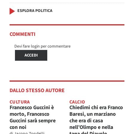
ESPLORA POLITICA
COMMENTI
Devi fare login per commentare
ACCEDI
DALLO STESSO AUTORE
CULTURA
CALCIO
Francesco Guccini è
Chiedimi chi era Franco
morto, Francesco
Baresi, un marziano
Guccini sarà sempre
che era di casa
con noi
nell’Olimpo e nella
tana del Diavolo
di
Jacopo Tondelli