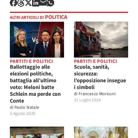
POLITICA
ALTRI ARTICOLI DI
PARTITI E POLITICI
PARTITI E POLITICI
Ballottaggio alle
Scuola, sanità,
elezioni politiche,
sicurezza:
battaglia all’ultimo
l’opposizione insegue
voto: Meloni batte
i simboli
Schlein ma perde con
di
Francesco Moriconi
Conte
31 Luglio 2026
di
Paolo Natale
3 Agosto 2026