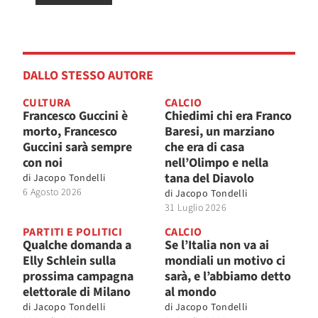
DALLO STESSO AUTORE
CULTURA
CALCIO
Francesco Guccini è
Chiedimi chi era Franco
morto, Francesco
Baresi, un marziano
Guccini sarà sempre
che era di casa
con noi
nell’Olimpo e nella
tana del Diavolo
di
Jacopo Tondelli
6 Agosto 2026
di
Jacopo Tondelli
31 Luglio 2026
PARTITI E POLITICI
CALCIO
Qualche domanda a
Se l’Italia non va ai
Elly Schlein sulla
mondiali un motivo ci
prossima campagna
sarà, e l’abbiamo detto
elettorale di Milano
al mondo
di
Jacopo Tondelli
di
Jacopo Tondelli