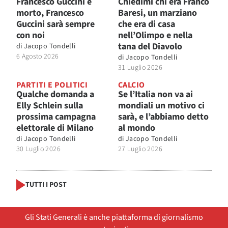
Francesco Guccini è
Chiedimi chi era Franco
morto, Francesco
Baresi, un marziano
Guccini sarà sempre
che era di casa
con noi
nell’Olimpo e nella
tana del Diavolo
di
Jacopo Tondelli
6 Agosto 2026
di
Jacopo Tondelli
31 Luglio 2026
PARTITI E POLITICI
CALCIO
Qualche domanda a
Se l’Italia non va ai
Elly Schlein sulla
mondiali un motivo ci
prossima campagna
sarà, e l’abbiamo detto
elettorale di Milano
al mondo
di
Jacopo Tondelli
di
Jacopo Tondelli
30 Luglio 2026
27 Luglio 2026
TUTTI I POST
Gli Stati Generali è anche piattaforma di giornalismo