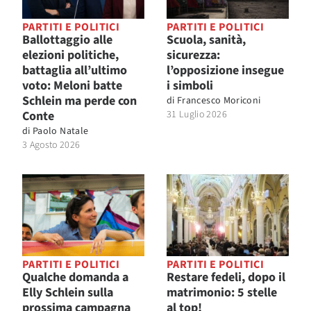
PARTITI E POLITICI
PARTITI E POLITICI
Ballottaggio alle
Scuola, sanità,
elezioni politiche,
sicurezza:
battaglia all’ultimo
l’opposizione insegue
voto: Meloni batte
i simboli
Schlein ma perde con
di
Francesco Moriconi
Conte
31 Luglio 2026
di
Paolo Natale
3 Agosto 2026
PARTITI E POLITICI
PARTITI E POLITICI
Qualche domanda a
Restare fedeli, dopo il
Elly Schlein sulla
matrimonio: 5 stelle
prossima campagna
al top!