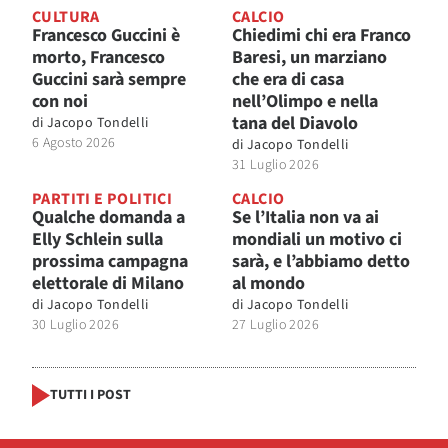
CULTURA
CALCIO
Francesco Guccini è
Chiedimi chi era Franco
morto, Francesco
Baresi, un marziano
Guccini sarà sempre
che era di casa
con noi
nell’Olimpo e nella
tana del Diavolo
di
Jacopo Tondelli
6 Agosto 2026
di
Jacopo Tondelli
31 Luglio 2026
PARTITI E POLITICI
CALCIO
Qualche domanda a
Se l’Italia non va ai
Elly Schlein sulla
mondiali un motivo ci
prossima campagna
sarà, e l’abbiamo detto
elettorale di Milano
al mondo
di
Jacopo Tondelli
di
Jacopo Tondelli
30 Luglio 2026
27 Luglio 2026
TUTTI I POST