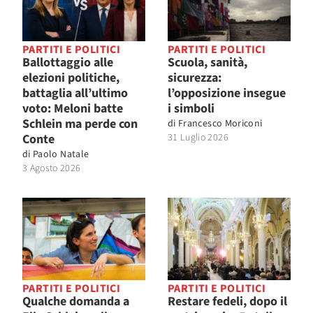
PARTITI E POLITICI
PARTITI E POLITICI
Ballottaggio alle
Scuola, sanità,
elezioni politiche,
sicurezza:
battaglia all’ultimo
l’opposizione insegue
voto: Meloni batte
i simboli
Schlein ma perde con
di
Francesco Moriconi
Conte
31 Luglio 2026
di
Paolo Natale
3 Agosto 2026
PARTITI E POLITICI
PARTITI E POLITICI
Qualche domanda a
Restare fedeli, dopo il