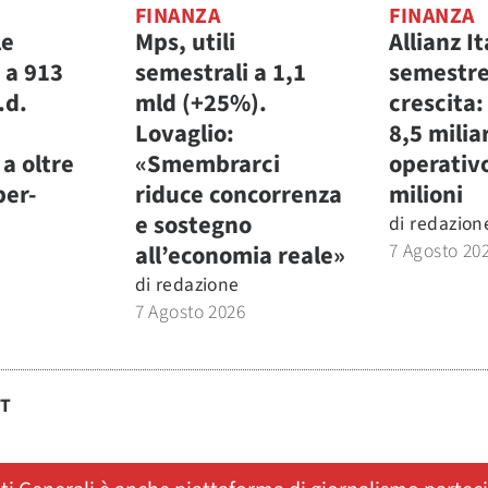
FINANZA
FINANZA
le
Mps, utili
Allianz It
 a 913
semestrali a 1,1
semestre
.d.
mld (+25%).
crescita:
Lovaglio:
8,5 miliar
a oltre
«Smembrarci
operativ
per-
riduce concorrenza
milioni
e sostegno
di
redazion
7 Agosto 20
all’economia reale»
di
redazione
7 Agosto 2026
ST