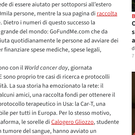
ede di essere aiutato per sottoporsi all’estero
 90mila persone, mentre la sua pagina di
raccolta
. Dietro i numeri di questo successo la
O
s
più grande del mondo: GoFundMe.com che da
a
aiuta quotidianamente le persone ad avviare dei
d
 finanziare spese mediche, spese legali,
7
ono con il
World cancer day
, giornata
E sono proprio tre casi di ricerca e protocolli
à. La sua storia ha emozionato la rete: il
lcuni amici, una raccolta fondi per ottenere il
rotocollo terapeutico in Usa: la Car-T, una
le per tutti in Europa. Per lo stesso motivo,
aforma, le sorelle di
Calogero Gliozzo
, studente
n tumore del sangue, hanno avviato un