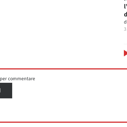
l
d
d
3
n per commentare
I