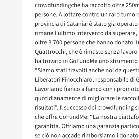
crowdfundingche ha raccolto oltre 250mi
persone. A lottare contro un raro tumor
provincia di Catania: è stato già operato q
rimane l’ultimo intervento da superare, c
oltre 3.700 persone che hanno donato 16
Quattrocchi, che è rimasto senza lavoro p
ha trovato in GoFundMe uno strumento i
“Siamo stati travolti anche noi da quest
Liberatori Finocchiaro, responsabile di 
Lavoriamo fianco a fianco con i promot
quotidianamente di migliorare le raccolte
risultati”. Il successo dei crowdfunding
che offre GoFundMe: “La nostra piattaf
garantita. Offriamo una garanzia particola
se ciò non accade rimborsiamo i donatori