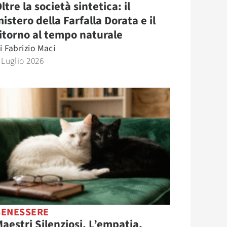
ltre la società sintetica: il
istero della Farfalla Dorata e il
itorno al tempo naturale
i
Fabrizio Maci
 Luglio 2026
BENESSERE
aestri Silenziosi. L’empatia,