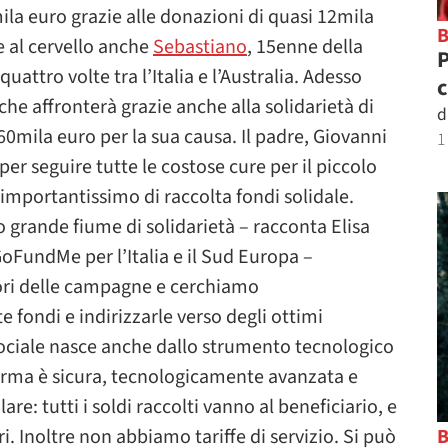
la euro grazie alle donazioni di quasi 12mila
e al cervello anche
Sebastiano
, 15enne della
P
uattro volte tra l’Italia e l’Australia. Adesso
c
he affronterà grazie anche alla solidarietà di
d
0mila euro per la sua causa. Il padre, Giovanni
1
er seguire tutte le costose cure per il piccolo
mportantissimo di raccolta fondi solidale.
o grande fiume di solidarietà – racconta Elisa
GoFundMe per l’Italia e il Sud Europa –
ori delle campagne e cerchiamo
 fondi e indirizzarle verso degli ottimi
 sociale nasce anche dallo strumento tecnologico
orma è sicura, tecnologicamente avanzata e
re: tutti i soldi raccolti vanno al beneficiario, e
. Inoltre non abbiamo tariffe di servizio. Si può