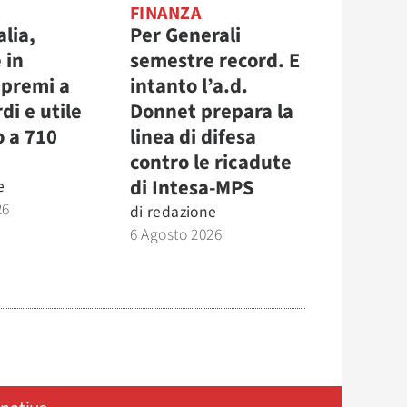
FINANZA
alia,
Per Generali
 in
semestre record. E
 premi a
intanto l’a.d.
di e utile
Donnet prepara la
o a 710
linea di difesa
contro le ricadute
di Intesa-MPS
e
26
di
redazione
6 Agosto 2026