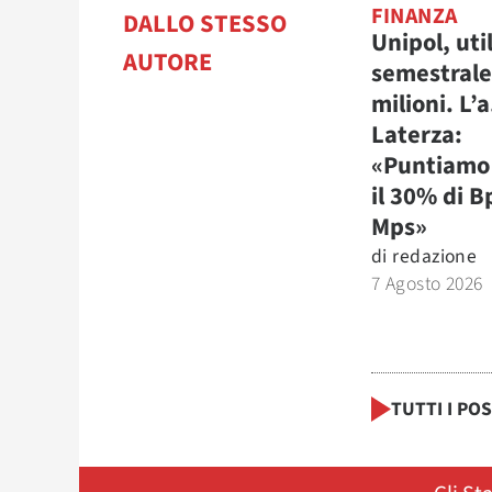
FINANZA
DALLO STESSO
Unipol, uti
AUTORE
semestrale
milioni. L’a
Laterza:
«Puntiamo 
il 30% di B
Mps»
di
redazione
7 Agosto 2026
TUTTI I PO