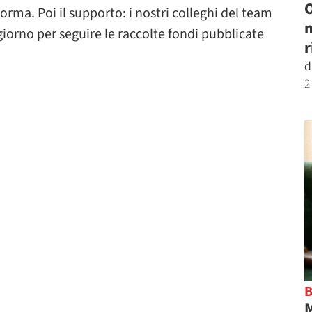
O
aforma. Poi il supporto: i nostri colleghi del team
m
iorno per seguire le raccolte fondi pubblicate
r
d
2
M