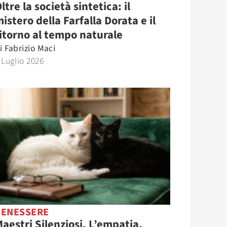
ltre la società sintetica: il
istero della Farfalla Dorata e il
itorno al tempo naturale
i
Fabrizio Maci
 Luglio 2026
BENESSERE
aestri Silenziosi. L’empatia,