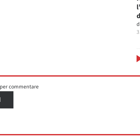
l
d
d
3
n per commentare
I