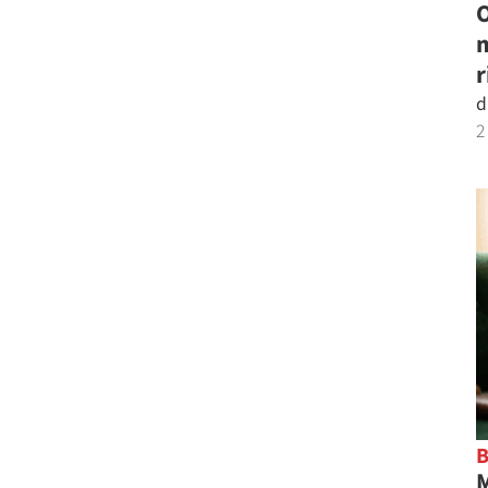
O
m
r
d
2
M