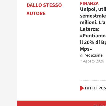
FINANZA
DALLO STESSO
Unipol, uti
AUTORE
semestrale
milioni. L’a
Laterza:
«Puntiamo 
il 30% di B
Mps»
di
redazione
7 Agosto 2026
TUTTI I PO