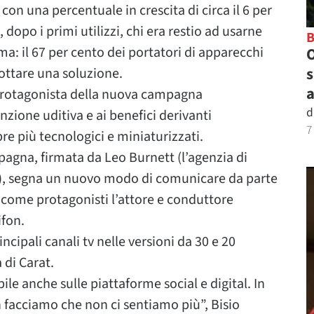
con una percentuale in crescita di circa il 6 per
 dopo i primi utilizzi, chi era restio ad usarne
a: il 67 per cento dei portatori di apparecchi
O
s
dottare una soluzione.
a
protagonista della nuova campagna
d
nzione uditiva e ai benefici derivanti
7
mpre più tecnologici e miniaturizzati.
pagna, firmata da Leo Burnett (l’agenzia di
a), segna un nuovo modo di comunicare da parte
o come protagonisti l’attore e conduttore
ifon.
incipali canali tv nelle versioni da 30 e 20
 di Carat.
ile anche sulle piattaforme social e digital. In
n facciamo che non ci sentiamo più”, Bisio