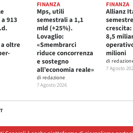
FINANZA
FINANZA
le
Mps, utili
Allianz It
 a 913
semestrali a 1,1
semestre
.d.
mld (+25%).
crescita:
Lovaglio:
8,5 miliar
a oltre
«Smembrarci
operativ
per-
riduce concorrenza
milioni
e sostegno
di
redazion
7 Agosto 20
all’economia reale»
di
redazione
7 Agosto 2026
ST