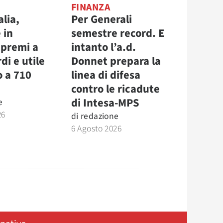
FINANZA
alia,
Per Generali
 in
semestre record. E
 premi a
intanto l’a.d.
di e utile
Donnet prepara la
o a 710
linea di difesa
contro le ricadute
di Intesa-MPS
e
26
di
redazione
6 Agosto 2026