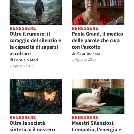
BENESSERE
BENESSERE
Oltre il rumore: il
Paola Grand, il medico
coraggio del silenzio e
delle parole che cura
la capacità di sapersi
con l’ascolto
ascoltare
di
Maurilio Fina
1 Agosto 2026
di
Fabrizio Maci
7 Agosto 2026
BENESSERE
BENESSERE
Oltre la società
Maestri Silenziosi.
sintetica: il mistero
L’empatia, l’energia e