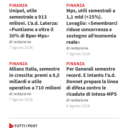
FINANZA
FINANZA
Unipol, utile
Mps, utili semestrali a
semestrale a 913
1,1 mld (+25%).
milioni. L’a.d. Laterza:
Lovaglio: «Smembrarci
«Puntiamo a oltre il
riduce concorrenza e
30% di Bper-Mps»
sostegno all’economia
reale»
di
redazione
7 Agosto 2026
di
redazione
7 Agosto 2026
FINANZA
FINANZA
Allianz Italia, semestre
Per Generali semestre
in crescita: premi a 8,5
record. E intanto l’a.d.
miliardi e utile
Donnet prepara la linea
operativo a 710 milioni
di difesa contro le
ricadute di Intesa-MPS
di
redazione
7 Agosto 2026
di
redazione
6 Agosto 2026
TUTTI I POST