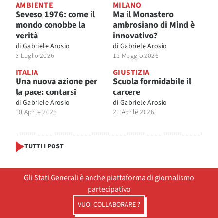
AMBIENTE
MILANO
Seveso 1976: come il
Ma il Monastero
mondo conobbe la
ambrosiano di Mind è
verità
innovativo?
di
Gabriele Arosio
di
Gabriele Arosio
3 Luglio 2026
15 Maggio 2026
ITALIA
GIUSTIZIA
Una nuova azione per
Scuola formidabile il
la pace: contarsi
carcere
di
Gabriele Arosio
di
Gabriele Arosio
30 Aprile 2026
21 Aprile 2026
TUTTI I POST
Gli Stati Generali è anche piattaforma di giornalismo
partecipativo
VUOI COLLABORARE ?