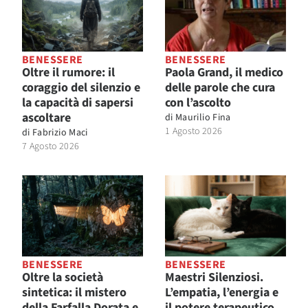
BENESSERE
BENESSERE
Oltre il rumore: il
Paola Grand, il medico
coraggio del silenzio e
delle parole che cura
la capacità di sapersi
con l’ascolto
ascoltare
di
Maurilio Fina
1 Agosto 2026
di
Fabrizio Maci
7 Agosto 2026
BENESSERE
BENESSERE
Oltre la società
Maestri Silenziosi.
sintetica: il mistero
L’empatia, l’energia e
della Farfalla Dorata e
il potere terapeutico