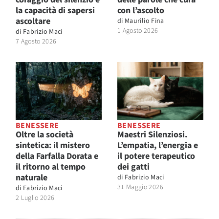
la capacità di sapersi
con l’ascolto
ascoltare
di
Maurilio Fina
1 Agosto 2026
di
Fabrizio Maci
7 Agosto 2026
BENESSERE
BENESSERE
Oltre la società
Maestri Silenziosi.
sintetica: il mistero
L’empatia, l’energia e
della Farfalla Dorata e
il potere terapeutico
il ritorno al tempo
dei gatti
naturale
di
Fabrizio Maci
31 Maggio 2026
di
Fabrizio Maci
2 Luglio 2026