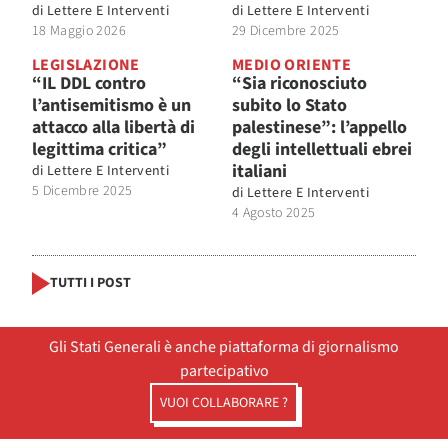
di
Lettere E Interventi
di
Lettere E Interventi
18 Maggio 2026
29 Dicembre 2025
LEGISLAZIONE
MEDIO ORIENTE
“IL DDL contro
“Sia riconosciuto
l’antisemitismo è un
subito lo Stato
attacco alla libertà di
palestinese”: l’appello
legittima critica”
degli intellettuali ebrei
italiani
di
Lettere E Interventi
5 Dicembre 2025
di
Lettere E Interventi
4 Agosto 2025
TUTTI I POST
Gli Stati Generali è anche piattaforma di giornalismo
partecipativo
VUOI COLLABORARE ?