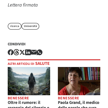
Lettera firmata
ricerca
Università
CONDIVIDI
SALUTE
ALTRI ARTICOLI DI
BENESSERE
BENESSERE
Oltre il rumore: il
Paola Grand, il medico
coraggio del silenzio e
delle parole che cura